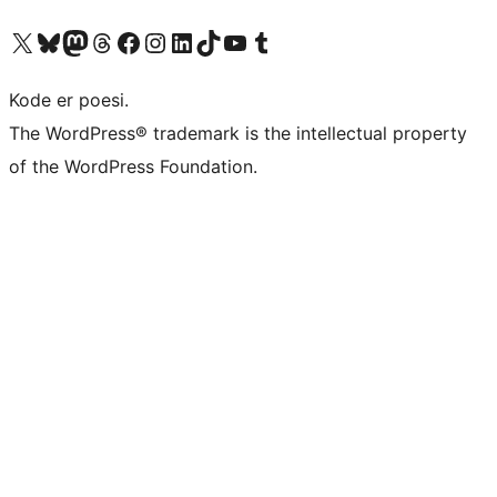
Besøg vores X (tidligere Twitter) konto
Besøg vores Bluesky-konto
Besøg vores Mastodon konto
Besøg vores Threads-konto
Besøg vores Facebook side
Besøg vores Instagram konto
Besøg vores LinkedIn konto
Besøg vores TikTok-konto
Besøg vores YouTube-kanal
Besøg vores Tumblr-konto
Kode er poesi.
The WordPress® trademark is the intellectual property
of the WordPress Foundation.