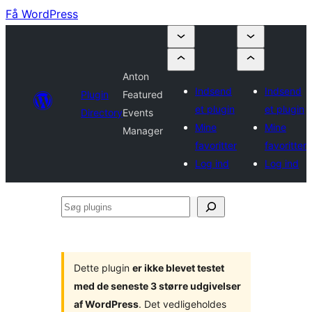
Få WordPress
Anton
Indsend
Indsend
Plugin
Featured
et plugin
et plugin
Directory
Events
Mine
Mine
Manager
favoritter
favoritter
Log ind
Log ind
Søg
plugins
Dette plugin
er ikke blevet testet
med de seneste 3 større udgivelser
af WordPress
. Det vedligeholdes