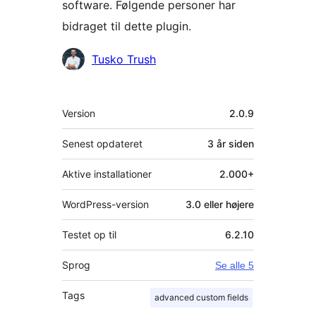
software. Følgende personer har
bidraget til dette plugin.
Bidragsydere
Tusko Trush
Meta
Version
2.0.9
Senest opdateret
3 år
siden
Aktive installationer
2.000+
WordPress-version
3.0 eller højere
Testet op til
6.2.10
Sprog
Se alle 5
Tags
advanced custom fields