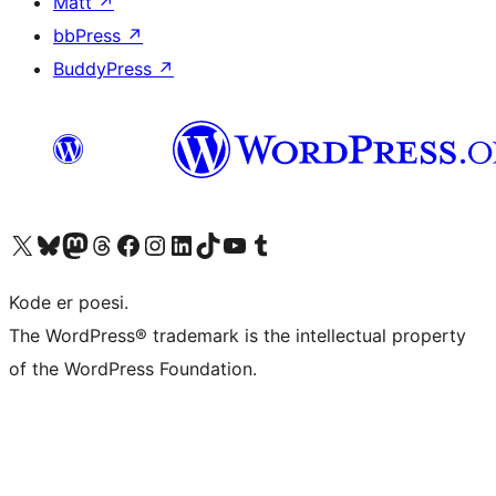
Matt
↗
bbPress
↗
BuddyPress
↗
Besøg vores X (tidligere Twitter) konto
Besøg vores Bluesky-konto
Besøg vores Mastodon konto
Besøg vores Threads-konto
Besøg vores Facebook side
Besøg vores Instagram konto
Besøg vores LinkedIn konto
Besøg vores TikTok-konto
Besøg vores YouTube-kanal
Besøg vores Tumblr-konto
Kode er poesi.
The WordPress® trademark is the intellectual property
of the WordPress Foundation.