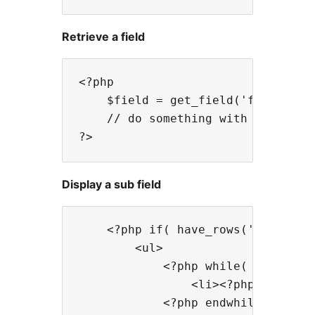
Retrieve a field
<?php

    $field = get_field('field_name
    // do something with $field

Display a sub field
    <?php if( have_rows('repeater_
        <ul>

            <?php while( have_rows
                <li><?php the_sub_
            <?php endwhile; ?>
