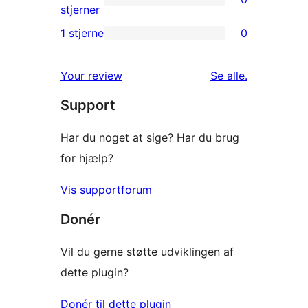
stjernet
0
stjerner
anmeldelser
2-
1 stjerne
0
0
stjernet
1-
anmeldelser
anmeldelser
Your review
Se alle
.
stjernet
Support
anmeldelser
Har du noget at sige? Har du brug
for hjælp?
Vis supportforum
Donér
Vil du gerne støtte udviklingen af
dette plugin?
Donér til dette plugin