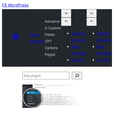
Få WordPress
Advance
d Custom
Indsend
Indsend
Plugin
Fields :
et plugin
et plugin
Directory
CPT
Mine
Mine
Options
favoritter
favoritter
Pages
Log ind
Log ind
Søg
plugins