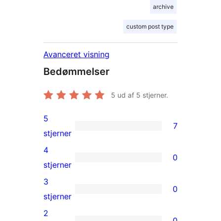
archive
custom post type
Avanceret visning
Bedømmelser
5
ud af 5 stjerner.
5
7
7
stjerner
5-
4
0
stjernet
0
stjerner
anmeldelser
4-
3
0
stjernet
0
stjerner
anmeldelser
3-
2
0