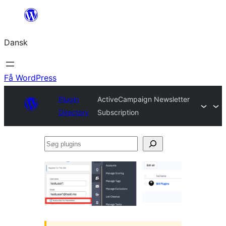
Spring
til
Dansk
indhold
Få WordPress
Plugin
ActiveCampaign Newsletter
Directory
Subscription
Søg
plugins