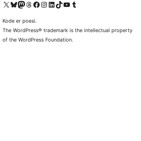
Besøg vores X (tidligere Twitter) konto
Besøg vores Bluesky-konto
Besøg vores Mastodon konto
Besøg vores Threads-konto
Besøg vores Facebook side
Besøg vores Instagram konto
Besøg vores LinkedIn konto
Besøg vores TikTok-konto
Besøg vores YouTube-kanal
Besøg vores Tumblr-konto
Kode er poesi.
The WordPress® trademark is the intellectual property
of the WordPress Foundation.