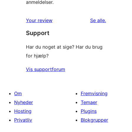
anmeldelser.
anmeldelser
Your review
Se alle
.
Support
Har du noget at sige? Har du brug
for hjælp?
Vis supportforum
Om
Fremvisning
Nyheder
Temaer
Hosting
Plugins
Privatliv
Blokgrupper