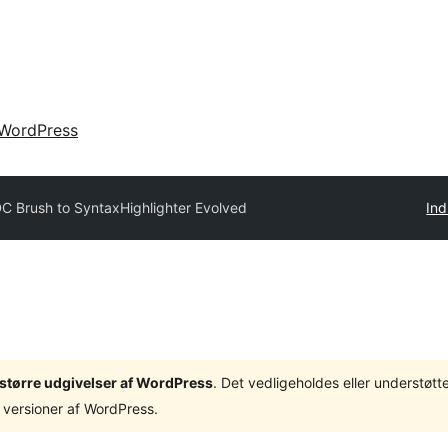
WordPress
C Brush to SyntaxHighlighter Evolved
Ind
3 større udgivelser af WordPress
. Det vedligeholdes eller understøt
 versioner af WordPress.