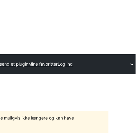
send et plugin
Mine favoritter
Log ind
tes muligvis ikke længere og kan have