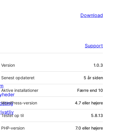
Download
Support
Meta
Version
1.0.3
Senest opdateret
5 år
siden
m
Aktive installationer
Færre end 10
yheder
osting
WordPress-version
4.7 eller højere
ivatliv
Testet op til
5.8.13
PHP-version
7.0 eller højere