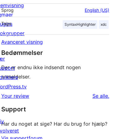
remvisning
Sprog
English (US)
emaer
lugins
Tags
SyntaxHighlighter
xdc
lokgrupper
Avanceret visning
Bedømmelser
ær
Der er endnu ikke indsendt nogen
upport
anmeldelser.
dviklere
ordPress.tv
anmeldelser
↗
Your review
Se alle
.
Support
iv
Har du noget at sige? Har du brug for hjælp?
nvolveret
Vis supportforum