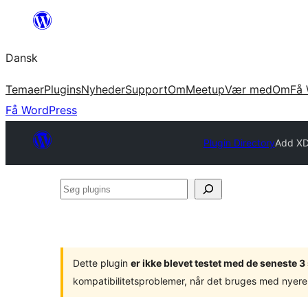
Spring
til
Dansk
indhold
Temaer
Plugins
Nyheder
Support
Om
Meetup
Vær med
Om
Få 
Få WordPress
Plugin Directory
Add XD
Søg
plugins
Dette plugin
er ikke blevet testet med de seneste 
kompatibilitetsproblemer, når det bruges med nyere