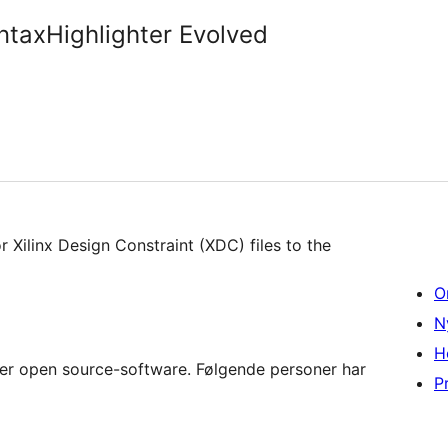
taxHighlighter Evolved
r Xilinx Design Constraint (XDC) files to the
O
N
H
er open source-software. Følgende personer har
Pr