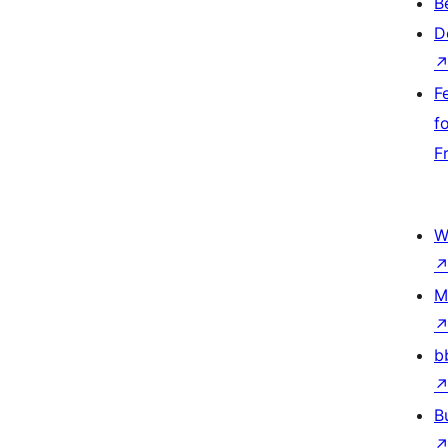
B
D
F
f
F
W
M
b
B