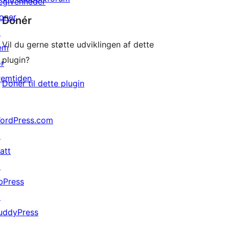
egivenheder
oner
Donér
↗
Vil du gerne støtte udviklingen af dette
em
plugin?
or
remtiden
Donér til dette plugin
ordPress.com
↗
att
↗
bPress
↗
uddyPress
↗