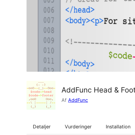
AddFunc Head & Foo
Af
AddFunc
Detaljer
Vurderinger
Installation