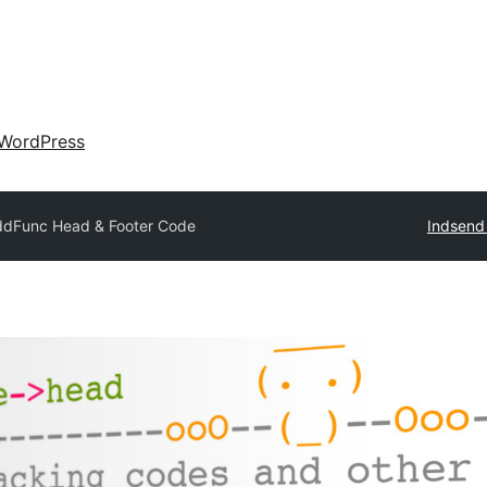
WordPress
dFunc Head & Footer Code
Indsend 