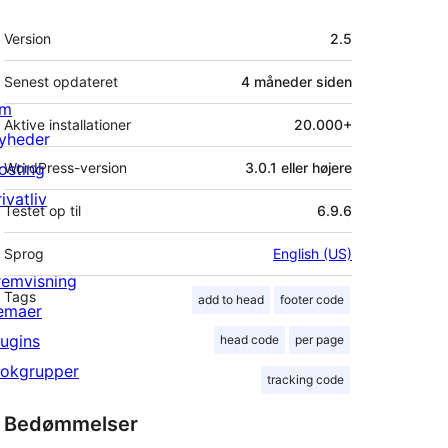
Meta
Version
2.5
Senest opdateret
4 måneder
siden
m
Aktive installationer
20.000+
yheder
osting
WordPress-version
3.0.1 eller højere
ivatliv
Testet op til
6.9.6
Sprog
English (US)
remvisning
Tags
add to head
footer code
emaer
lugins
head code
per page
lokgrupper
tracking code
Bedømmelser