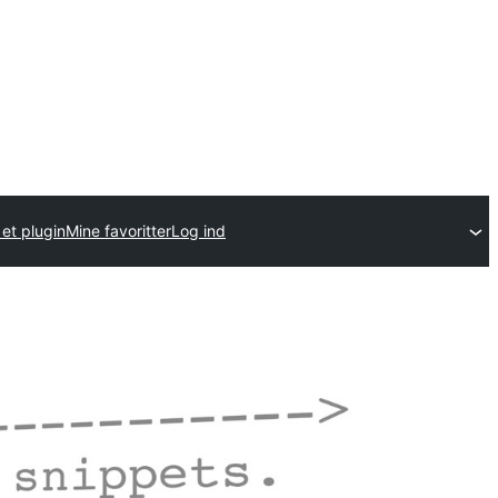
et plugin
Mine favoritter
Log ind