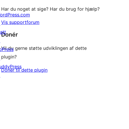
Har du noget at sige? Har du brug for hjælp?
ordPress.com
Vis supportforum
↗
att
Donér
↗
Vil du gerne støtte udviklingen af dette
bPress
plugin?
↗
uddyPress
Donér til dette plugin
↗