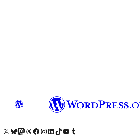
Besøg vores X (tidligere Twitter) konto
Besøg vores Bluesky-konto
Besøg vores Mastodon konto
Besøg vores Threads-konto
Besøg vores Facebook side
Besøg vores Instagram konto
Besøg vores LinkedIn konto
Besøg vores TikTok-konto
Besøg vores YouTube-kanal
Besøg vores Tumblr-konto