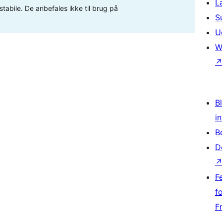
L
stabile. De anbefales ikke til brug på
S
U
W
Bl
i
B
D
F
f
F