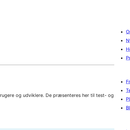
O
N
H
Pr
F
T
rugere og udviklere. De præsenteres her til test- og
P
B