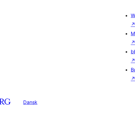
W
M
b
B
Dansk