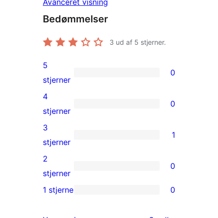
Avanceret visning
Bedømmelser
3
ud af 5 stjerner.
5
0
0
stjerner
5-
4
0
stjernet
0
stjerner
anmeldelser
4-
3
1
stjernet
1
stjerner
anmeldelser
3-
2
0
stjernet
0
stjerner
anmeldelse
2-
1 stjerne
0
0
stjernet
1-
anmeldelser