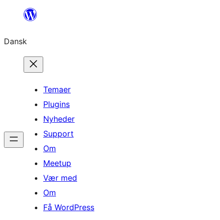
Spring
til
Dansk
indhold
Temaer
Plugins
Nyheder
Support
Om
Meetup
Vær med
Om
Få WordPress