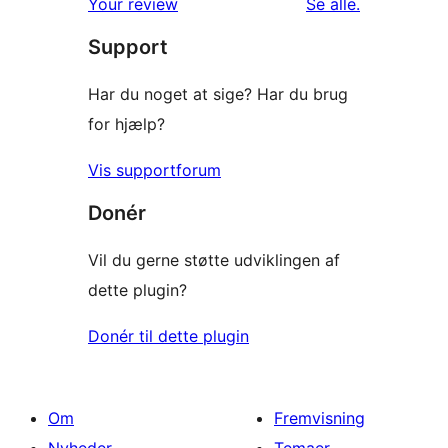
anmeldelser
Your review
Se alle
.
stjernet
Support
anmeldelser
Har du noget at sige? Har du brug
for hjælp?
Vis supportforum
Donér
Vil du gerne støtte udviklingen af
dette plugin?
Donér til dette plugin
Om
Fremvisning