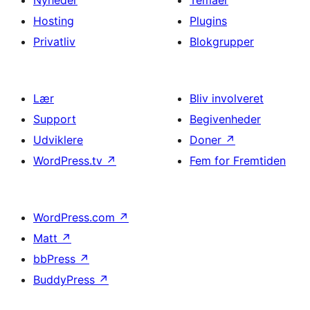
Nyheder
Temaer
Hosting
Plugins
Privatliv
Blokgrupper
Lær
Bliv involveret
Support
Begivenheder
Udviklere
Doner
↗
WordPress.tv
↗
Fem for Fremtiden
WordPress.com
↗
Matt
↗
bbPress
↗
BuddyPress
↗