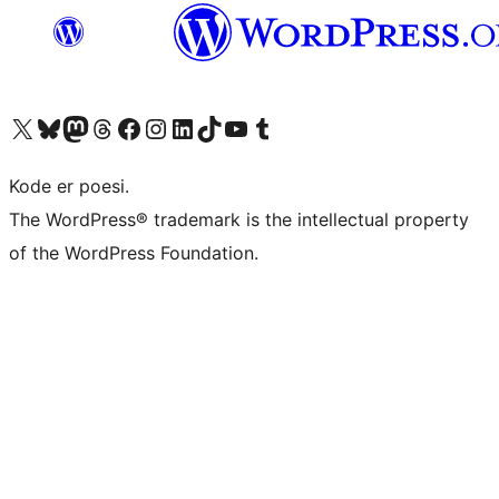
Besøg vores X (tidligere Twitter) konto
Besøg vores Bluesky-konto
Besøg vores Mastodon konto
Besøg vores Threads-konto
Besøg vores Facebook side
Besøg vores Instagram konto
Besøg vores LinkedIn konto
Besøg vores TikTok-konto
Besøg vores YouTube-kanal
Besøg vores Tumblr-konto
Kode er poesi.
The WordPress® trademark is the intellectual property
of the WordPress Foundation.