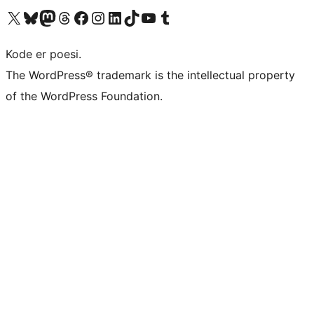
Besøg vores X (tidligere Twitter) konto
Besøg vores Bluesky-konto
Besøg vores Mastodon konto
Besøg vores Threads-konto
Besøg vores Facebook side
Besøg vores Instagram konto
Besøg vores LinkedIn konto
Besøg vores TikTok-konto
Besøg vores YouTube-kanal
Besøg vores Tumblr-konto
Kode er poesi.
The WordPress® trademark is the intellectual property
of the WordPress Foundation.