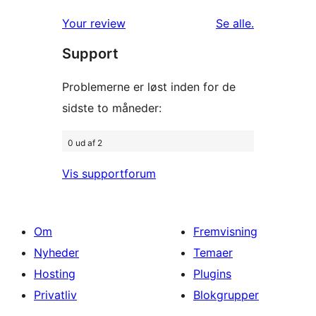
1-
anmeldelser
anmeldelser
Your review
Se alle
.
stjernet
Support
anmeldelser
Problemerne er løst inden for de
sidste to måneder:
0 ud af 2
Vis supportforum
Om
Fremvisning
Nyheder
Temaer
Hosting
Plugins
Privatliv
Blokgrupper