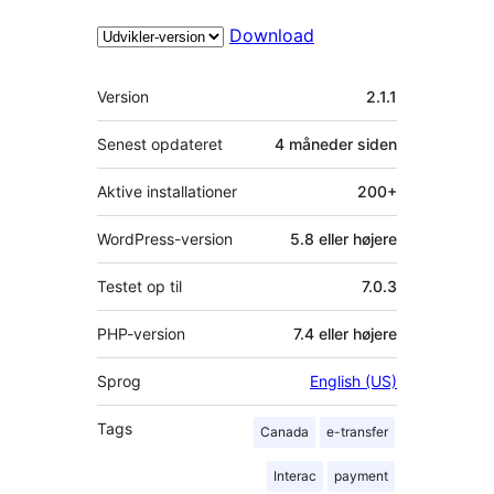
Download
Meta
Version
2.1.1
Senest opdateret
4 måneder
siden
Aktive installationer
200+
WordPress-version
5.8 eller højere
Testet op til
7.0.3
PHP-version
7.4 eller højere
Sprog
English (US)
Tags
Canada
e-transfer
Interac
payment