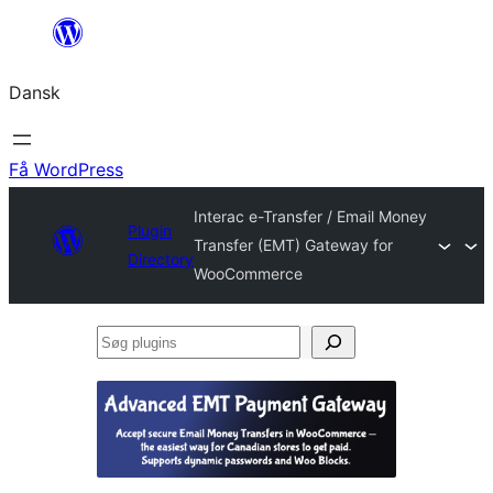
Spring
til
Dansk
indhold
Få WordPress
Interac e-Transfer / Email Money
Plugin
Transfer (EMT) Gateway for
Directory
WooCommerce
Søg
plugins