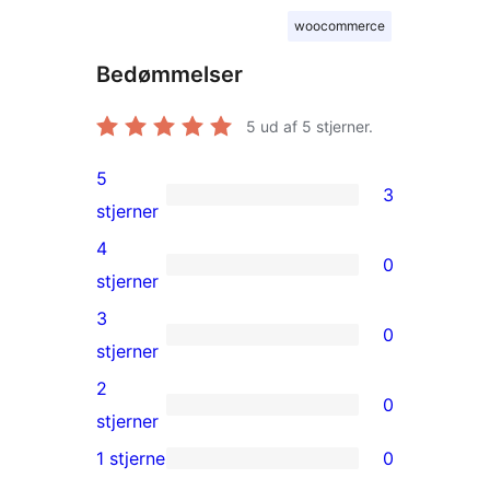
woocommerce
Bedømmelser
5
ud af 5 stjerner.
5
3
3
stjerner
5-
4
0
stjernet
0
stjerner
anmeldelser
4-
3
0
stjernet
0
stjerner
anmeldelser
3-
2
0
stjernet
0
stjerner
anmeldelser
2-
1 stjerne
0
0
stjernet