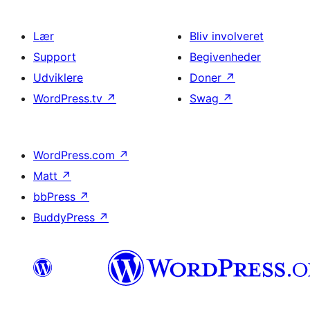
Lær
Bliv involveret
Support
Begivenheder
Udviklere
Doner
↗
WordPress.tv
↗
Swag
↗
WordPress.com
↗
Matt
↗
bbPress
↗
BuddyPress
↗