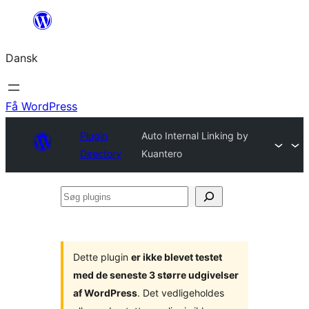
Spring
til
Dansk
indhold
Få WordPress
Plugin
Auto Internal Linking by
Directory
Kuantero
Søg
plugins
Dette plugin
er ikke blevet testet
med de seneste 3 større udgivelser
af WordPress
. Det vedligeholdes