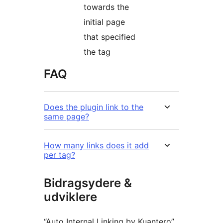
towards the
initial page
that specified
the tag
FAQ
Does the plugin link to the
same page?
How many links does it add
per tag?
Bidragsydere &
udviklere
“Auto Internal Linking by Kuantero”