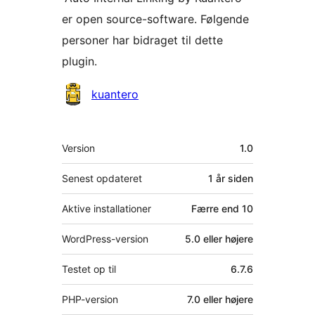
er open source-software. Følgende
personer har bidraget til dette
plugin.
Bidragsydere
kuantero
Meta
Version
1.0
Senest opdateret
1 år
siden
Aktive installationer
Færre end 10
WordPress-version
5.0 eller højere
Testet op til
6.7.6
PHP-version
7.0 eller højere