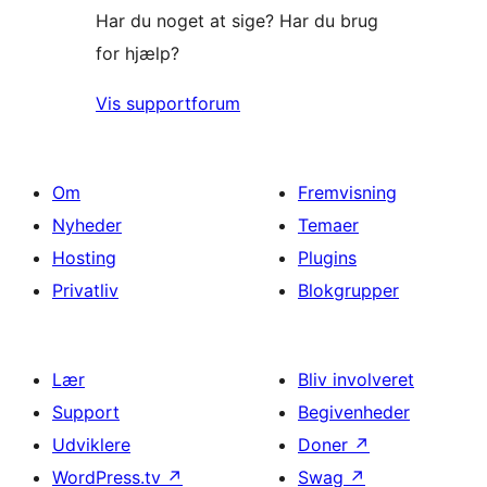
Har du noget at sige? Har du brug
for hjælp?
Vis supportforum
Om
Fremvisning
Nyheder
Temaer
Hosting
Plugins
Privatliv
Blokgrupper
Lær
Bliv involveret
Support
Begivenheder
Udviklere
Doner
↗
WordPress.tv
↗
Swag
↗