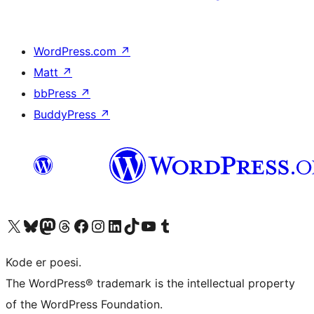
WordPress.com
↗
Matt
↗
bbPress
↗
BuddyPress
↗
Besøg vores X (tidligere Twitter) konto
Besøg vores Bluesky-konto
Besøg vores Mastodon konto
Besøg vores Threads-konto
Besøg vores Facebook side
Besøg vores Instagram konto
Besøg vores LinkedIn konto
Besøg vores TikTok-konto
Besøg vores YouTube-kanal
Besøg vores Tumblr-konto
Kode er poesi.
The WordPress® trademark is the intellectual property
of the WordPress Foundation.