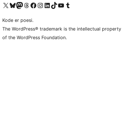
Besøg vores X (tidligere Twitter) konto
Besøg vores Bluesky-konto
Besøg vores Mastodon konto
Besøg vores Threads-konto
Besøg vores Facebook side
Besøg vores Instagram konto
Besøg vores LinkedIn konto
Besøg vores TikTok-konto
Besøg vores YouTube-kanal
Besøg vores Tumblr-konto
Kode er poesi.
The WordPress® trademark is the intellectual property
of the WordPress Foundation.