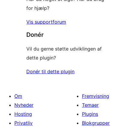
for hjælp?
Vis supportforum
Donér
Vil du gerne støtte udviklingen af
dette plugin?
Donér til dette plugin
Om
Fremvisning
Nyheder
Temaer
Hosting
Plugins
Privatliv
Blokgrupper