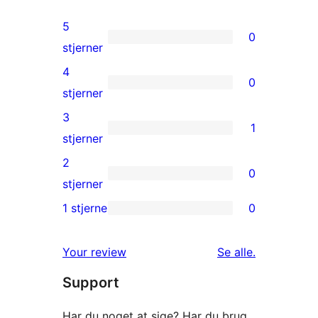
5
0
0
stjerner
5-
4
0
stjernet
0
stjerner
anmeldelser
4-
3
1
stjernet
1
stjerner
anmeldelser
3-
2
0
stjernet
0
stjerner
anmeldelse
2-
1 stjerne
0
0
stjernet
1-
anmeldelser
anmeldelser
Your review
Se alle
.
stjernet
Support
anmeldelser
Har du noget at sige? Har du brug