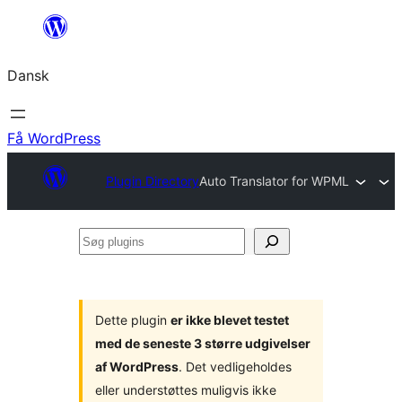
Spring
til
Dansk
indhold
Få WordPress
Plugin Directory
Auto Translator for WPML
Søg
plugins
Dette plugin
er ikke blevet testet
med de seneste 3 større udgivelser
af WordPress
. Det vedligeholdes
eller understøttes muligvis ikke