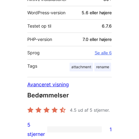
WordPress-version
5.6 eller højere
Testet op til
6.7.6
PHP-version
7.0 eller højere
Sprog
Se alle 6
Tags
attachment
rename
Avanceret visning
Bedømmelser
4.5
ud af 5 stjerner.
5
1
1
stjerner