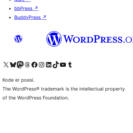
bbPress
↗
BuddyPress
↗
Besøg vores X (tidligere Twitter) konto
Besøg vores Bluesky-konto
Besøg vores Mastodon konto
Besøg vores Threads-konto
Besøg vores Facebook side
Besøg vores Instagram konto
Besøg vores LinkedIn konto
Besøg vores TikTok-konto
Besøg vores YouTube-kanal
Besøg vores Tumblr-konto
Kode er poesi.
The WordPress® trademark is the intellectual property
of the WordPress Foundation.