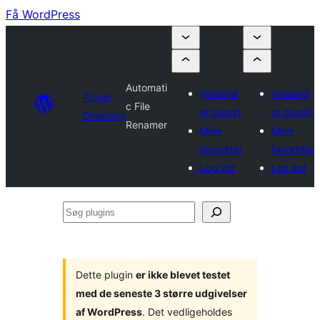
Få WordPress
Automati
Indsend
Indsend
Plugin
c File
et plugin
et plugin
Directory
Renamer
Mine
Mine
favoritter
favoritter
Log ind
Log ind
Søg
plugins
Dette plugin
er ikke blevet testet
med de seneste 3 større udgivelser
af WordPress
. Det vedligeholdes