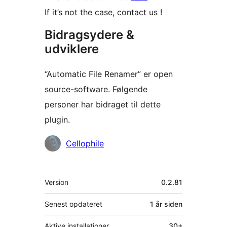
If it’s not the case, contact us !
Bidragsydere &
udviklere
“Automatic File Renamer” er open
source-software. Følgende
personer har bidraget til dette
plugin.
Bidragsydere
Cellophile
Meta
Version
0.2.81
Senest opdateret
1 år
siden
Aktive installationer
30+