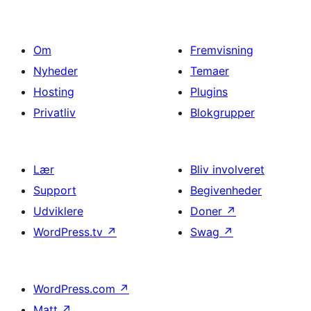
Om
Fremvisning
Nyheder
Temaer
Hosting
Plugins
Privatliv
Blokgrupper
Lær
Bliv involveret
Support
Begivenheder
Udviklere
Doner
↗
WordPress.tv
↗
Swag
↗
WordPress.com
↗
Matt
↗