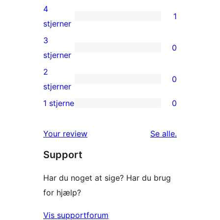
5-
4
1
stjernet
1
stjerner
anmeldelse
4-
3
0
stjernet
0
stjerner
anmeldelse
3-
2
0
stjernet
0
stjerner
anmeldelser
2-
1 stjerne
0
0
stjernet
1-
anmeldelser
anmeldelser
Your review
Se alle
.
stjernet
Support
anmeldelser
Har du noget at sige? Har du brug
for hjælp?
Vis supportforum