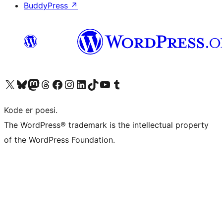
BuddyPress
↗
Besøg vores X (tidligere Twitter) konto
Besøg vores Bluesky-konto
Besøg vores Mastodon konto
Besøg vores Threads-konto
Besøg vores Facebook side
Besøg vores Instagram konto
Besøg vores LinkedIn konto
Besøg vores TikTok-konto
Besøg vores YouTube-kanal
Besøg vores Tumblr-konto
Kode er poesi.
The WordPress® trademark is the intellectual property
of the WordPress Foundation.