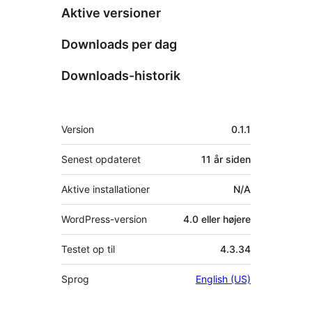
Aktive versioner
Downloads per dag
Downloads-historik
Meta
Version
0.1.1
Senest opdateret
11 år
siden
Aktive installationer
N/A
WordPress-version
4.0 eller højere
Testet op til
4.3.34
Sprog
English (US)