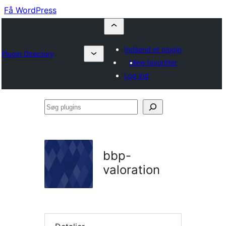
Få WordPress
Indsend et plugin
Plugin Directory
Mine favoritter
Log ind
Søg
plugins
bbp-
valoration