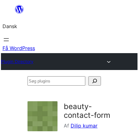
Spring
til
Dansk
indhold
Få WordPress
Plugin Directory
Søg
plugins
beauty-
contact-form
Af
Dilip kumar