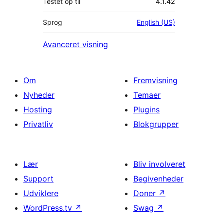
Testet op til
4.1.42
Sprog
English (US)
Avanceret visning
Om
Fremvisning
Nyheder
Temaer
Hosting
Plugins
Privatliv
Blokgrupper
Lær
Bliv involveret
Support
Begivenheder
Udviklere
Doner
↗
WordPress.tv
↗
Swag
↗