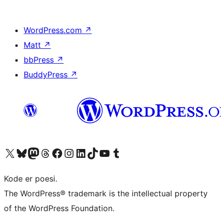
WordPress.com
↗
Matt
↗
bbPress
↗
BuddyPress
↗
Besøg vores X (tidligere Twitter) konto
Besøg vores Bluesky-konto
Besøg vores Mastodon konto
Besøg vores Threads-konto
Besøg vores Facebook side
Besøg vores Instagram konto
Besøg vores LinkedIn konto
Besøg vores TikTok-konto
Besøg vores YouTube-kanal
Besøg vores Tumblr-konto
Kode er poesi.
The WordPress® trademark is the intellectual property
of the WordPress Foundation.