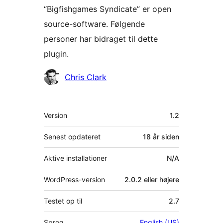
“Bigfishgames Syndicate” er open
source-software. Følgende
personer har bidraget til dette
plugin.
Bidragsydere
Chris Clark
Meta
Version
1.2
Senest opdateret
18 år
siden
Aktive installationer
N/A
WordPress-version
2.0.2 eller højere
Testet op til
2.7
Sprog
English (US)