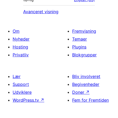
Avanceret visning
Om
Fremvisning
Nyheder
Temaer
Hosting
Plugins
Privatliv
Blokgrupper
Lær
Bliv involveret
Support
Begivenheder
Udviklere
Doner
↗
WordPress.tv
↗
Fem for Fremtiden