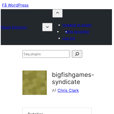
Få WordPress
Indsend et plugin
Plugin Directory
Mine favoritter
Log ind
Søg
plugins
bigfishgames-
syndicate
Af
Chris Clark