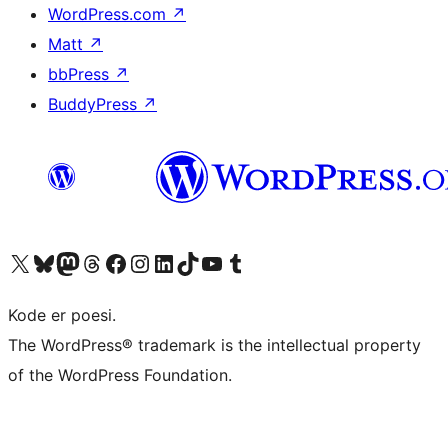
WordPress.com
↗
Matt
↗
bbPress
↗
BuddyPress
↗
Besøg vores X (tidligere Twitter) konto
Besøg vores Bluesky-konto
Besøg vores Mastodon konto
Besøg vores Threads-konto
Besøg vores Facebook side
Besøg vores Instagram konto
Besøg vores LinkedIn konto
Besøg vores TikTok-konto
Besøg vores YouTube-kanal
Besøg vores Tumblr-konto
Kode er poesi.
The WordPress® trademark is the intellectual property
of the WordPress Foundation.