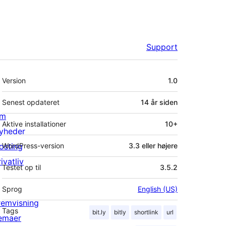
Support
Meta
Version
1.0
Senest opdateret
14 år
siden
m
Aktive installationer
10+
yheder
osting
WordPress-version
3.3 eller højere
ivatliv
Testet op til
3.5.2
Sprog
English (US)
remvisning
Tags
bit.ly
bitly
shortlink
url
emaer