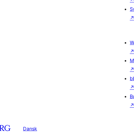
S
W
M
b
B
Dansk