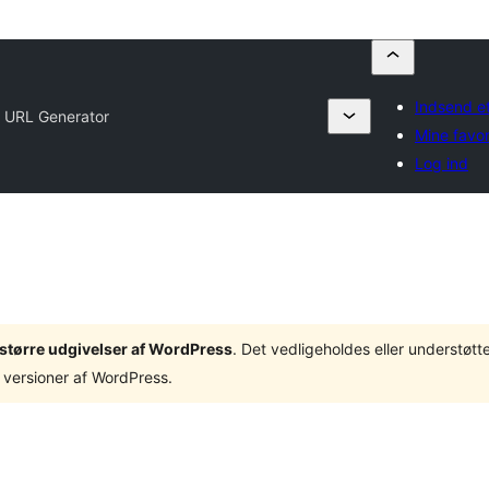
Indsend et
y URL Generator
Mine favor
Log ind
3 større udgivelser af WordPress
. Det vedligeholdes eller understøt
 versioner af WordPress.