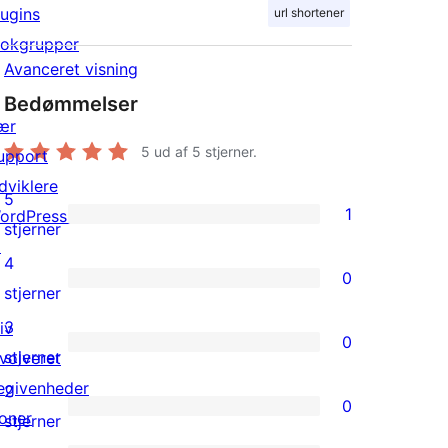
lugins
url shortener
lokgrupper
Avanceret visning
Bedømmelser
ær
5
ud af 5 stjerner.
upport
dviklere
5
1
ordPress.tv
1
stjerner
↗
5-
4
0
stjernet
0
stjerner
anmeldelse
4-
3
iv
0
stjernet
0
stjerner
nvolveret
anmeldelser
3-
egivenheder
2
0
stjernet
oner
0
stjerner
anmeldelser