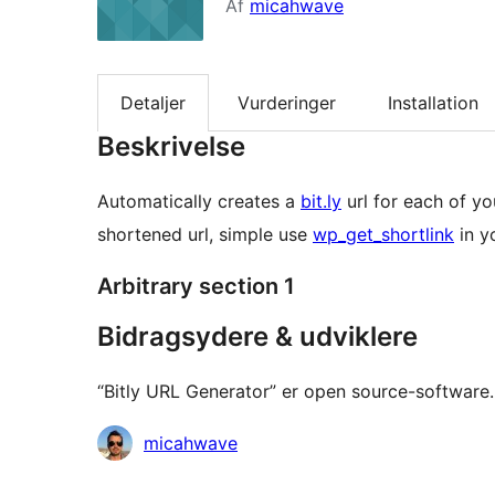
Af
micahwave
Detaljer
Vurderinger
Installation
Beskrivelse
Automatically creates a
bit.ly
url for each of yo
shortened url, simple use
wp_get_shortlink
in yo
Arbitrary section 1
Bidragsydere & udviklere
“Bitly URL Generator” er open source-software. 
Bidragsydere
micahwave