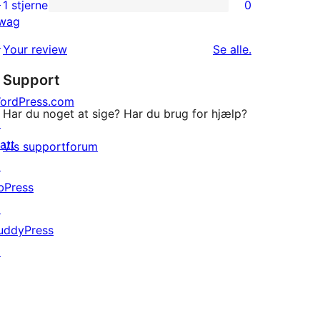
↗
2-
1 stjerne
0
0
wag
stjernet
1-
↗
anmeldelser
anmeldelser
Your review
Se alle
.
stjernet
Support
anmeldelser
ordPress.com
Har du noget at sige? Har du brug for hjælp?
↗
att
Vis supportforum
↗
bPress
↗
uddyPress
↗