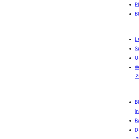
P
B
L
S
U
W
Bl
i
B
D