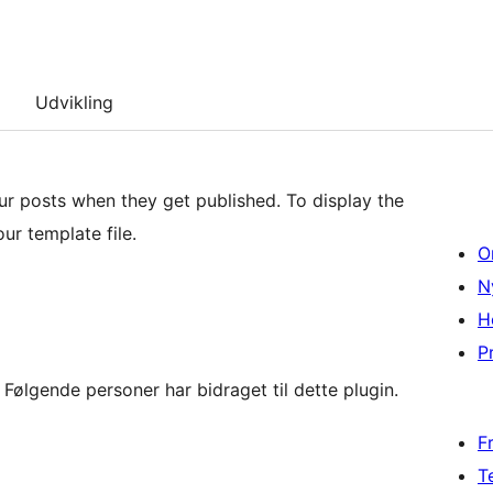
Udvikling
ur posts when they get published. To display the
ur template file.
O
N
H
Pr
Følgende personer har bidraget til dette plugin.
F
T