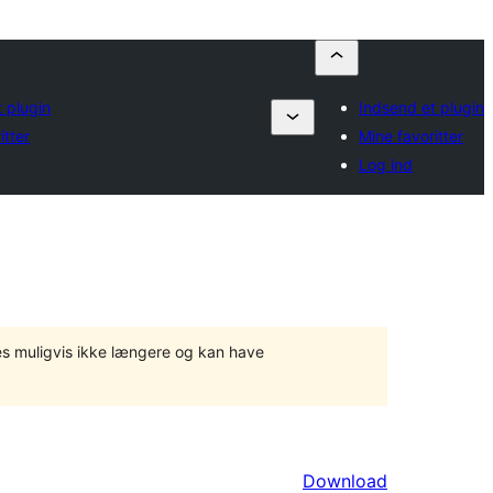
 plugin
Indsend et plugin
itter
Mine favoritter
Log ind
tes muligvis ikke længere og kan have
Download