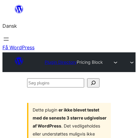
Spring
til
Dansk
indhold
Få WordPress
Plugin Directory
Pricing Block
Søg
plugins
Dette plugin
er ikke blevet testet
med de seneste 3 større udgivelser
af WordPress
. Det vedligeholdes
eller understøttes muligvis ikke