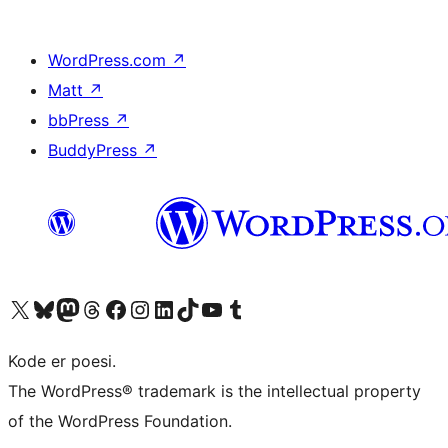
WordPress.com
↗
Matt
↗
bbPress
↗
BuddyPress
↗
Besøg vores X (tidligere Twitter) konto
Besøg vores Bluesky-konto
Besøg vores Mastodon konto
Besøg vores Threads-konto
Besøg vores Facebook side
Besøg vores Instagram konto
Besøg vores LinkedIn konto
Besøg vores TikTok-konto
Besøg vores YouTube-kanal
Besøg vores Tumblr-konto
Kode er poesi.
The WordPress® trademark is the intellectual property
of the WordPress Foundation.