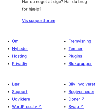
Har du noget at sige? Har du brug
for hjælp?
Vis supportforum
Om
Fremvisning
Nyheder
Temaer
Hosting
Plugins
Privatliv
Blokgrupper
Lær
Bliv involveret
Support
Begivenheder
Udviklere
Doner
↗
WordPress.tv
↗
Swag
↗