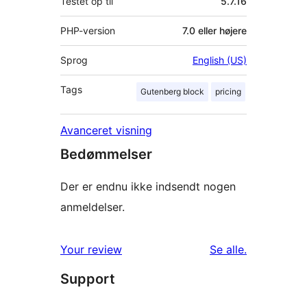
Testet op til
5.7.16
PHP-version
7.0 eller højere
Sprog
English (US)
Tags
Gutenberg block
pricing
Avanceret visning
Bedømmelser
Der er endnu ikke indsendt nogen
anmeldelser.
anmeldelser
Your review
Se alle
.
Support