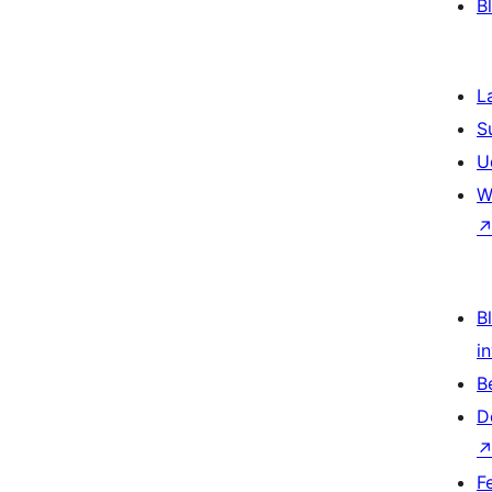
B
L
S
U
W
Bl
i
B
D
F