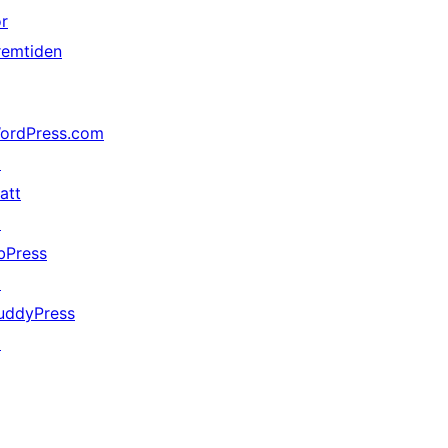
or
remtiden
ordPress.com
↗
att
↗
bPress
↗
uddyPress
↗