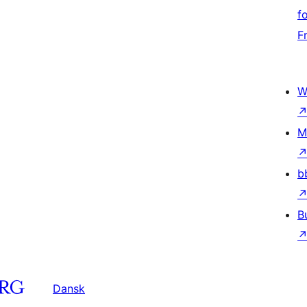
f
F
W
M
b
B
Dansk