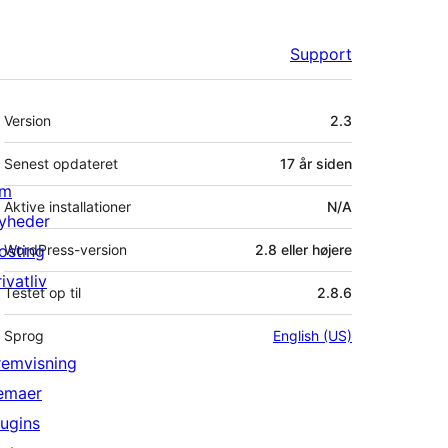
Support
Meta
Version
2.3
Senest opdateret
17 år
siden
m
Aktive installationer
N/A
yheder
osting
WordPress-version
2.8 eller højere
ivatliv
Testet op til
2.8.6
Sprog
English (US)
remvisning
emaer
lugins