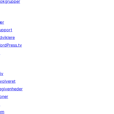
lokgrupper
ær
upport
dviklere
ordPress.tv
↗
iv
nvolveret
egivenheder
oner
↗
em