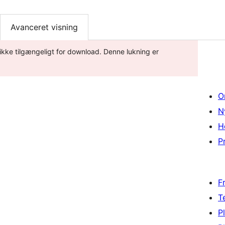
Avanceret visning
r ikke tilgængeligt for download. Denne lukning er
O
N
H
Pr
F
T
P