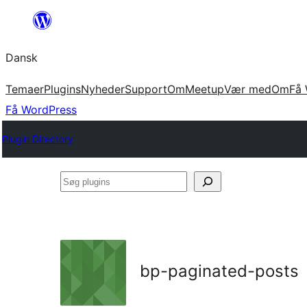
Spring
til
Dansk
indhold
Temaer
Plugins
Nyheder
Support
Om
Meetup
Vær med
Om
Få 
Få WordPress
Plugin Directory
Søg
plugins
bp-paginated-posts