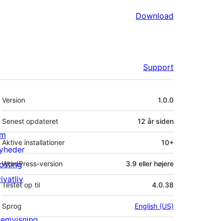
Download
Support
Meta
Version
1.0.0
Senest opdateret
12 år
siden
m
Aktive installationer
10+
yheder
osting
WordPress-version
3.9 eller højere
ivatliv
Testet op til
4.0.38
Sprog
English (US)
remvisning