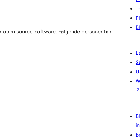
T
P
B
er open source-software. Følgende personer har
L
S
U
W
Bl
i
B