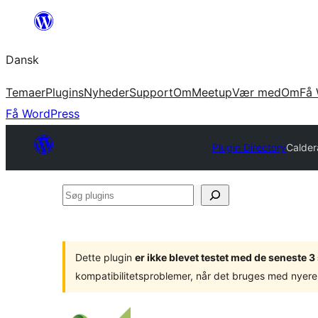
Spring
til
Dansk
indhold
Temaer
Plugins
Nyheder
Support
Om
Meetup
Vær med
Om
Få 
Få WordPress
Plugin Directory
Calder
Søg
plugins
Dette plugin
er ikke blevet testet med de seneste 
kompatibilitetsproblemer, når det bruges med nyere