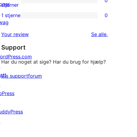
0
stjernet
oner
0
stjerner
anmeldelser
↗
2-
1 stjerne
0
0
wag
stjernet
1-
↗
anmeldelser
anmeldelser
Your review
Se alle
.
stjernet
Support
anmeldelser
ordPress.com
Har du noget at sige? Har du brug for hjælp?
↗
att
Vis supportforum
↗
bPress
↗
uddyPress
↗