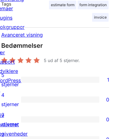
Tags
estimate form
form integration
emaer
lugins
invoice
lokgrupper
Avanceret visning
Bedømmelser
ær
5
ud af 5 stjerner.
upport
dviklere
5
1
ordPress.tv
1
stjerner
↗
5-
4
0
stjernet
0
stjerner
anmeldelse
4-
3
iv
0
stjernet
0
stjerner
nvolveret
anmeldelser
3-
egivenheder
2