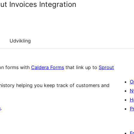
t Invoices Integration
Udvikling
on forms with
Caldera Forms
that link up to
Sprout
O
 history helping you keep track of customers and
N
H
s
.
Pr
F