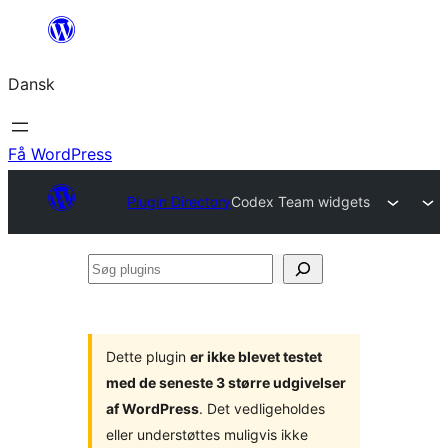
Spring
til
Dansk
indhold
Få WordPress
Plugin Directory
Codex Team widgets
Søg
plugins
Dette plugin
er ikke blevet testet
med de seneste 3 større udgivelser
af WordPress
. Det vedligeholdes
eller understøttes muligvis ikke