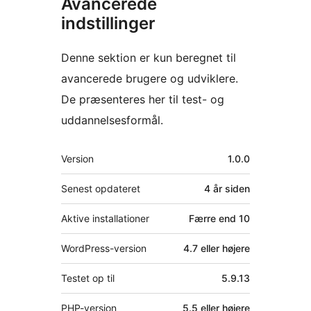
Avancerede
indstillinger
Denne sektion er kun beregnet til
avancerede brugere og udviklere.
De præsenteres her til test- og
uddannelsesformål.
Meta
Version
1.0.0
Senest opdateret
4 år
siden
Aktive installationer
Færre end 10
WordPress-version
4.7 eller højere
Testet op til
5.9.13
PHP-version
5.5 eller højere