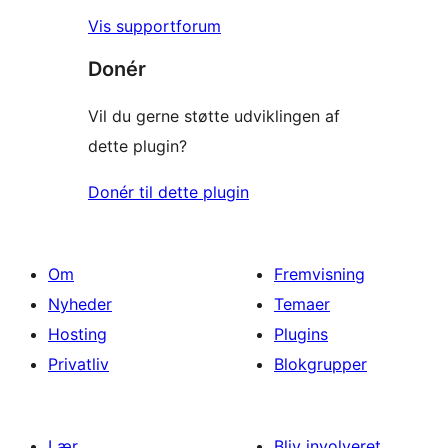
Vis supportforum
Donér
Vil du gerne støtte udviklingen af
dette plugin?
Donér til dette plugin
Om
Fremvisning
Nyheder
Temaer
Hosting
Plugins
Privatliv
Blokgrupper
Lær
Bliv involveret