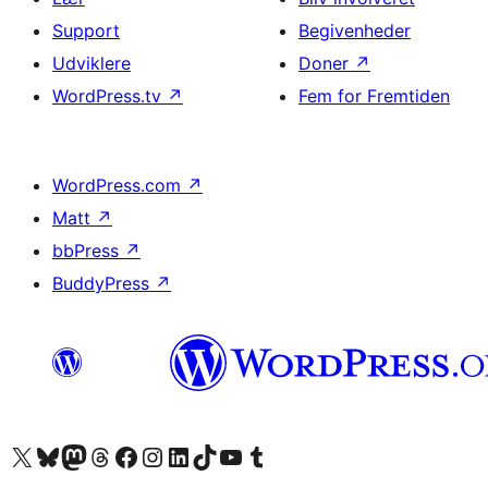
Support
Begivenheder
Udviklere
Doner
↗
WordPress.tv
↗
Fem for Fremtiden
WordPress.com
↗
Matt
↗
bbPress
↗
BuddyPress
↗
Besøg vores X (tidligere Twitter) konto
Besøg vores Bluesky-konto
Besøg vores Mastodon konto
Besøg vores Threads-konto
Besøg vores Facebook side
Besøg vores Instagram konto
Besøg vores LinkedIn konto
Besøg vores TikTok-konto
Besøg vores YouTube-kanal
Besøg vores Tumblr-konto