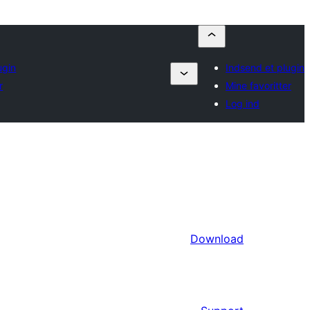
ugin
Indsend et plugin
r
Mine favoritter
Log ind
Download