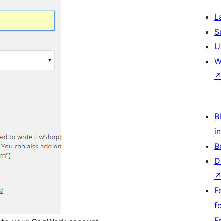
L
S
U
W
Bl
i
B
D
F
f
F