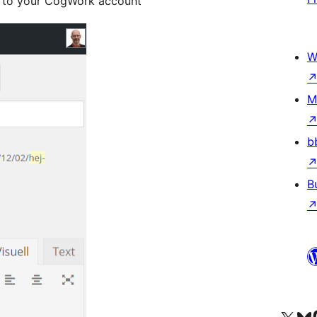
s to your CogWork account
W
M
b
B