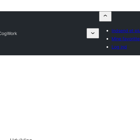
Indsend et pl
CogWork
Mine favoritte
Log ind