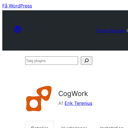
Få WordPress
Plugin Directory
Søg
plugins
CogWork
Af
Erik Terenius