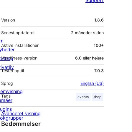
Support
Meta
Version
1.8.6
Senest opdateret
2 måneder
siden
m
Aktive installationer
100+
yheder
osting
WordPress-version
6.0 eller højere
ivatliv
Testet op til
7.0.3
Sprog
English (US)
remvisning
Tags
events
shop
emaer
lugins
Avanceret visning
lokgrupper
Bedømmelser