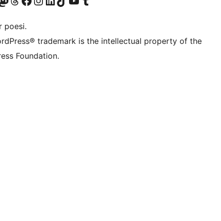
konto
Bluesky-konto
søg vores Mastodon konto
Besøg vores Threads-konto
Besøg vores Facebook side
Besøg vores Instagram konto
Besøg vores LinkedIn konto
Besøg vores TikTok-konto
Besøg vores YouTube-kanal
Besøg vores Tumblr-konto
 poesi.
rdPress® trademark is the intellectual property of the
ess Foundation.