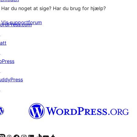
Har du noget at sige? Har du brug for hjælp?
Vis supportforum
ordPress.com
↗
att
↗
bPress
↗
uddyPress
↗