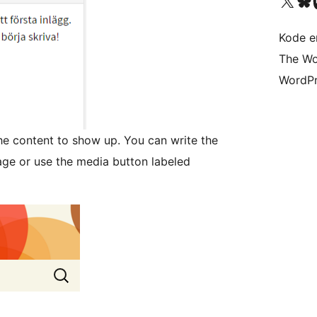
Besøg vores X (tidligere Twitter) 
Besøg vores 
Be
Kode er
The Wo
WordPr
e content to show up. You can write the
age or use the media button labeled