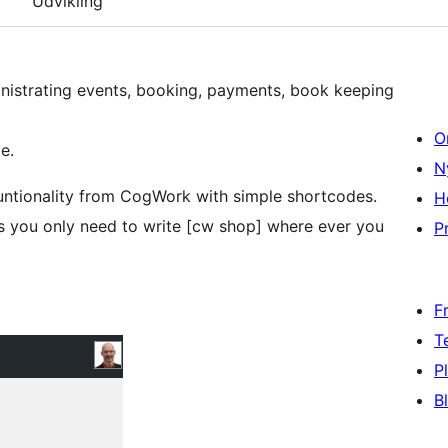
Udvikling
nistrating events, booking, payments, book keeping
O
e.
N
funtionality from CogWork with simple shortcodes.
H
ts you only need to write [cw shop] where ever you
Pr
F
T
P
B