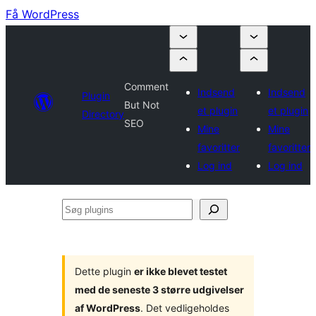
Få WordPress
Comment
Indsend
Indsend
Plugin
But Not
et plugin
et plugin
Directory
SEO
Mine
Mine
favoritter
favoritter
Log ind
Log ind
Søg
plugins
Dette plugin
er ikke blevet testet
med de seneste 3 større udgivelser
af WordPress
. Det vedligeholdes