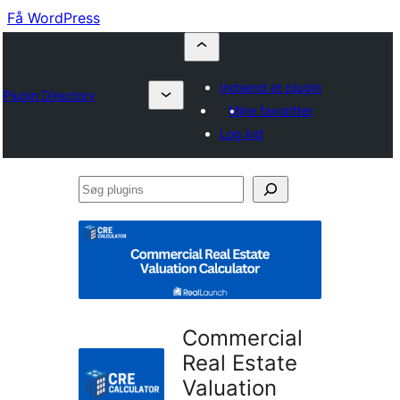
Få WordPress
Indsend et plugin
Plugin Directory
Mine favoritter
Log ind
Søg
plugins
Commercial
Real Estate
Valuation