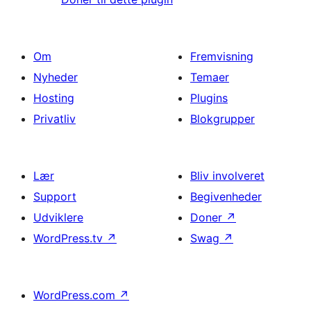
Om
Fremvisning
Nyheder
Temaer
Hosting
Plugins
Privatliv
Blokgrupper
Lær
Bliv involveret
Support
Begivenheder
Udviklere
Doner
↗
WordPress.tv
↗
Swag
↗
WordPress.com
↗