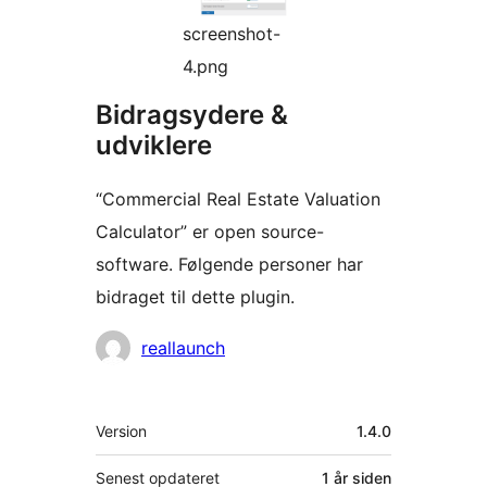
screenshot-
4.png
Bidragsydere &
udviklere
“Commercial Real Estate Valuation
Calculator” er open source-
software. Følgende personer har
bidraget til dette plugin.
Bidragsydere
reallaunch
Meta
Version
1.4.0
Senest opdateret
1 år
siden