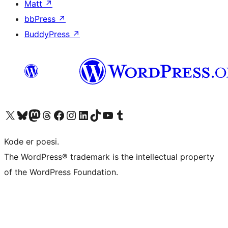
Matt
↗
bbPress
↗
BuddyPress
↗
Besøg vores X (tidligere Twitter) konto
Besøg vores Bluesky-konto
Besøg vores Mastodon konto
Besøg vores Threads-konto
Besøg vores Facebook side
Besøg vores Instagram konto
Besøg vores LinkedIn konto
Besøg vores TikTok-konto
Besøg vores YouTube-kanal
Besøg vores Tumblr-konto
Kode er poesi.
The WordPress® trademark is the intellectual property
of the WordPress Foundation.