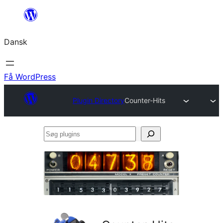
Spring
til
Dansk
indhold
Få WordPress
Plugin Directory
Counter-Hits
Søg
plugins