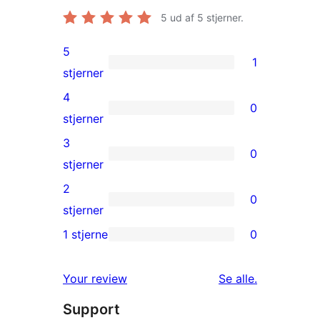
5
ud af 5 stjerner.
5
1
1
stjerner
5-
4
0
stjernet
0
stjerner
anmeldelse
4-
3
0
stjernet
0
stjerner
anmeldelser
3-
2
0
stjernet
0
stjerner
anmeldelser
2-
1 stjerne
0
0
stjernet
1-
anmeldelser
anmeldelser
Your review
Se alle
.
stjernet
Support
anmeldelser