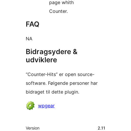
page whith
Counter.
FAQ
NA
Bidragsydere &
udviklere
“Counter-Hits” er open source-
software. Følgende personer har
bidraget til dette plugin.
Bidragsydere
wpgear
Meta
Version
2.11