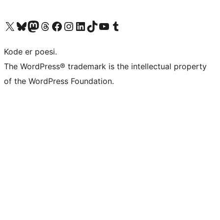
Besøg vores X (tidligere Twitter) konto
Besøg vores Bluesky-konto
Besøg vores Mastodon konto
Besøg vores Threads-konto
Besøg vores Facebook side
Besøg vores Instagram konto
Besøg vores LinkedIn konto
Besøg vores TikTok-konto
Besøg vores YouTube-kanal
Besøg vores Tumblr-konto
Kode er poesi.
The WordPress® trademark is the intellectual property
of the WordPress Foundation.