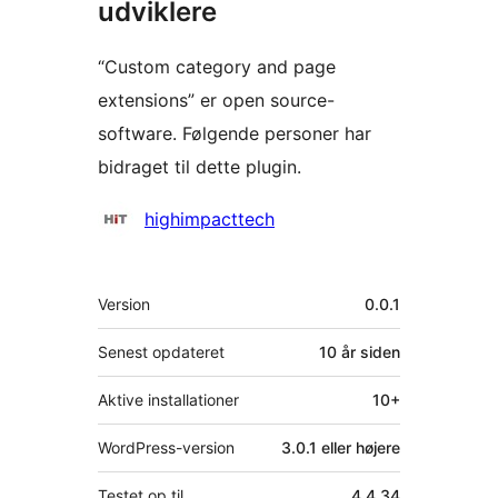
udviklere
“Custom category and page
extensions” er open source-
software. Følgende personer har
bidraget til dette plugin.
Bidragsydere
highimpacttech
Meta
Version
0.0.1
Senest opdateret
10 år
siden
Aktive installationer
10+
WordPress-version
3.0.1 eller højere
Testet op til
4.4.34