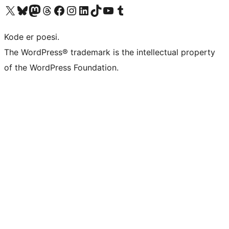
Besøg vores X (tidligere Twitter) konto
Besøg vores Bluesky-konto
Besøg vores Mastodon konto
Besøg vores Threads-konto
Besøg vores Facebook side
Besøg vores Instagram konto
Besøg vores LinkedIn konto
Besøg vores TikTok-konto
Besøg vores YouTube-kanal
Besøg vores Tumblr-konto
Kode er poesi.
The WordPress® trademark is the intellectual property
of the WordPress Foundation.