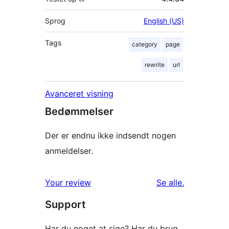
Sprog
English (US)
Tags
category
page
rewrite
url
Avanceret visning
Bedømmelser
Der er endnu ikke indsendt nogen
anmeldelser.
anmeldelser
Your review
Se alle
.
Support
Har du noget at sige? Har du brug