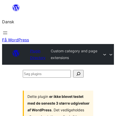
Spring
til
Dansk
indhold
Få WordPress
Plugin
Custom category and page
Directory
extensions
Søg
plugins
Dette plugin
er ikke blevet testet
med de seneste 3 større udgivelser
af WordPress
. Det vedligeholdes