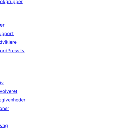
lokgrupper
ær
upport
dviklere
ordPress.tv
↗
iv
nvolveret
egivenheder
oner
↗
wag