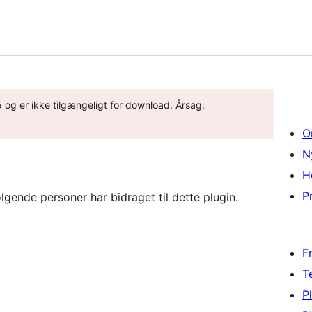
5 og er ikke tilgængeligt for download. Årsag:
O
N
H
Pr
ende personer har bidraget til dette plugin.
F
T
P