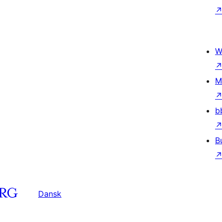
W
M
b
B
Dansk