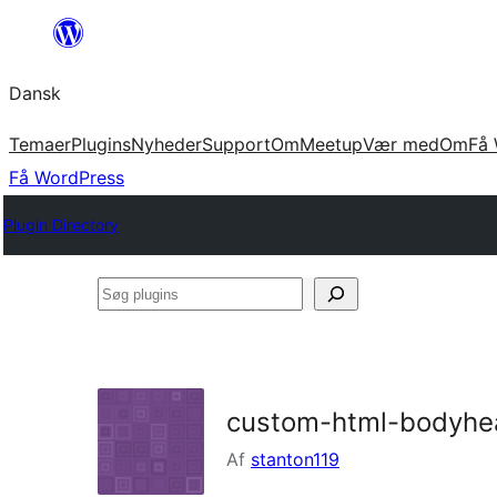
Spring
til
Dansk
indhold
Temaer
Plugins
Nyheder
Support
Om
Meetup
Vær med
Om
Få 
Få WordPress
Plugin Directory
Søg
plugins
custom-html-bodyhe
Af
stanton119