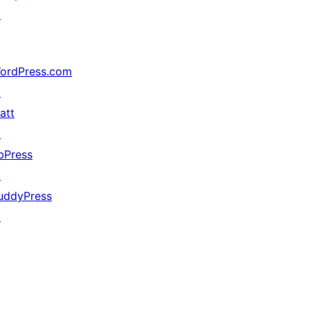
↗
ordPress.com
↗
att
↗
bPress
↗
uddyPress
↗