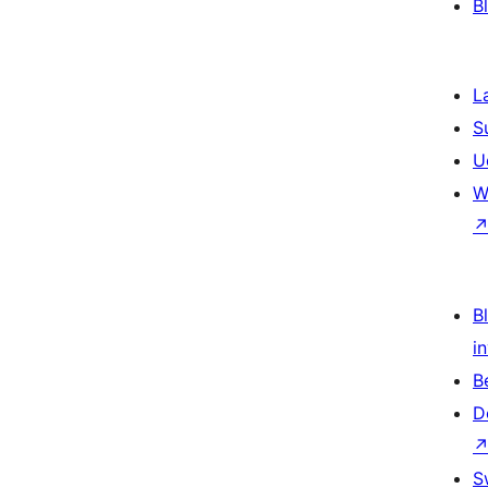
B
L
S
U
W
Bl
i
B
D
S