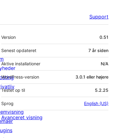
Support
Meta
Version
0.51
Senest opdateret
7 år
siden
m
Aktive installationer
N/A
yheder
osting
WordPress-version
3.0.1 eller højere
ivatliv
Testet op til
5.2.25
Sprog
English (US)
remvisning
Avanceret visning
emaer
lugins