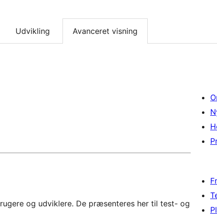
Udvikling
Avanceret visning
O
N
H
Pr
F
T
rugere og udviklere. De præsenteres her til test- og
P