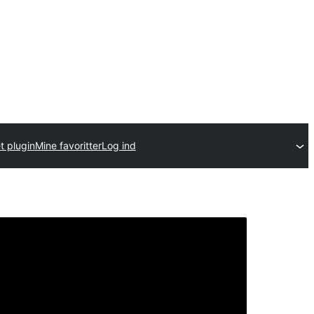
t plugin
Mine favoritter
Log ind