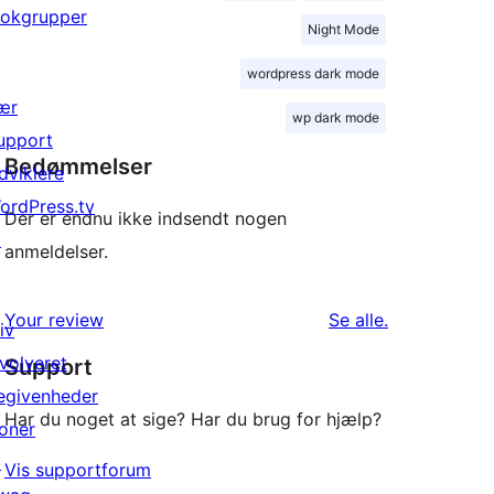
lokgrupper
Night Mode
wordpress dark mode
ær
wp dark mode
upport
Bedømmelser
dviklere
ordPress.tv
Der er endnu ikke indsendt nogen
↗
anmeldelser.
anmeldelser
Your review
Se alle
.
iv
nvolveret
Support
egivenheder
Har du noget at sige? Har du brug for hjælp?
oner
↗
Vis supportforum