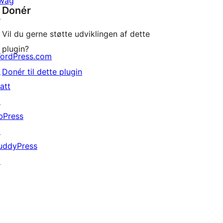
wag
Donér
↗
Vil du gerne støtte udviklingen af dette
plugin?
ordPress.com
↗
Donér til dette plugin
att
↗
bPress
↗
uddyPress
↗