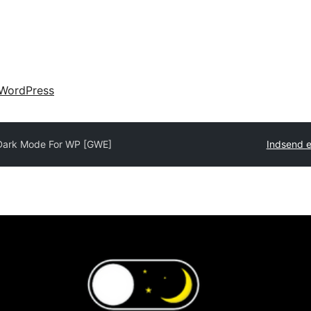
WordPress
Dark Mode For WP [GWE]
Indsend e