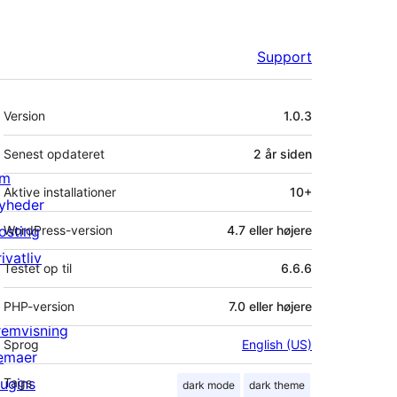
Support
Meta
Version
1.0.3
Senest opdateret
2 år
siden
m
Aktive installationer
10+
yheder
osting
WordPress-version
4.7 eller højere
ivatliv
Testet op til
6.6.6
PHP-version
7.0 eller højere
remvisning
Sprog
English (US)
emaer
lugins
Tags
dark mode
dark theme