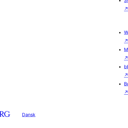
S
W
M
b
B
Dansk