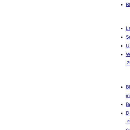
B
L
S
U
W
Bl
i
B
D