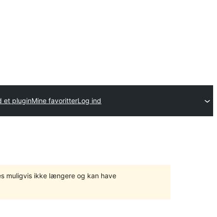
 et plugin
Mine favoritter
Log ind
tes muligvis ikke længere og kan have