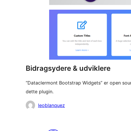
Bidragsydere & udviklere
“Dataclermont Bootstrap Widgets” er open sour
dette plugin.
Bidragsydere
leoblanquez