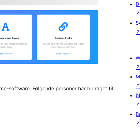
D
S
W
M
ce-software. Følgende personer har bidraget til
b
B