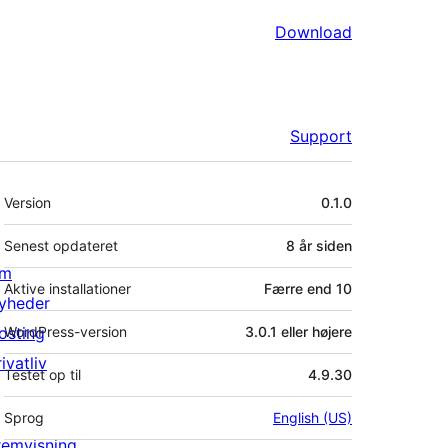
Download
Support
Meta
Version
0.1.0
Senest opdateret
8 år
siden
m
Aktive installationer
Færre end 10
yheder
osting
WordPress-version
3.0.1 eller højere
ivatliv
Testet op til
4.9.30
Sprog
English (US)
remvisning