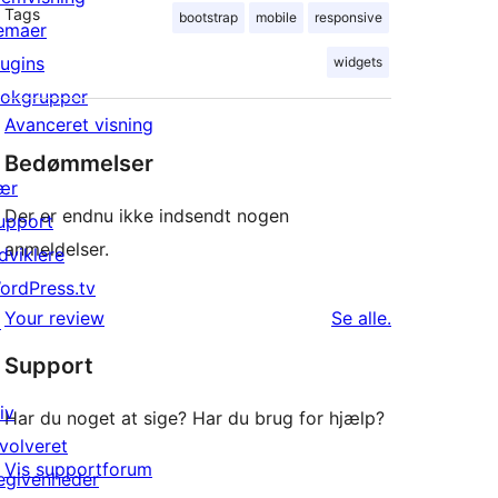
Tags
bootstrap
mobile
responsive
emaer
lugins
widgets
lokgrupper
Avanceret visning
Bedømmelser
ær
Der er endnu ikke indsendt nogen
upport
anmeldelser.
dviklere
ordPress.tv
anmeldelser
Your review
Se alle
.
↗
Support
iv
Har du noget at sige? Har du brug for hjælp?
nvolveret
Vis supportforum
egivenheder