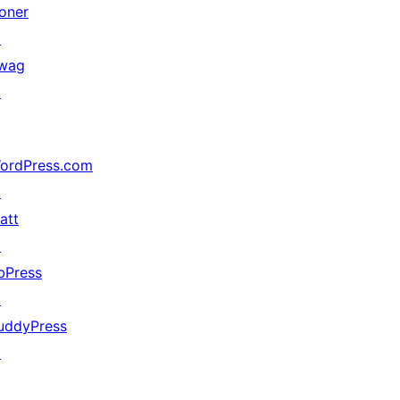
oner
↗
wag
↗
ordPress.com
↗
att
↗
bPress
↗
uddyPress
↗