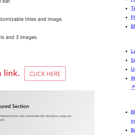
 bar.
T
P
tomizable titles and image.
B
ols and 3 images.
L
S
U
W
Bl
i
B