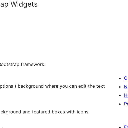
rap Widgets
Bootstrap framework.
O
optional) background where you can edit the text
N
H
Pr
ackground and featured boxes with icons.
F