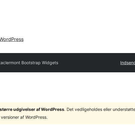
WordPress
taclermont Bootstrap Widgets
Indsend
3 større udgivelser af WordPress
. Det vedligeholdes eller understøt
 versioner af WordPress.