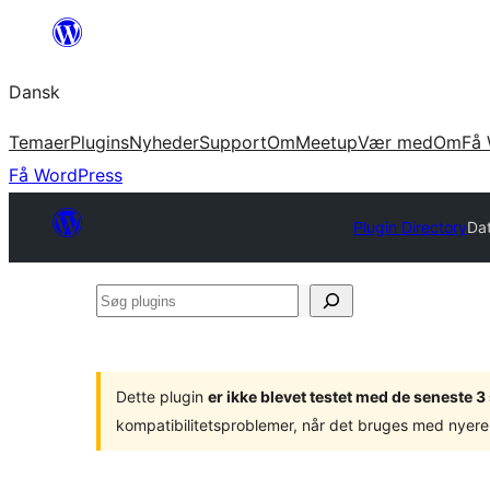
Spring
til
Dansk
indhold
Temaer
Plugins
Nyheder
Support
Om
Meetup
Vær med
Om
Få 
Få WordPress
Plugin Directory
Da
Søg
plugins
Dette plugin
er ikke blevet testet med de seneste 
kompatibilitetsproblemer, når det bruges med nyere