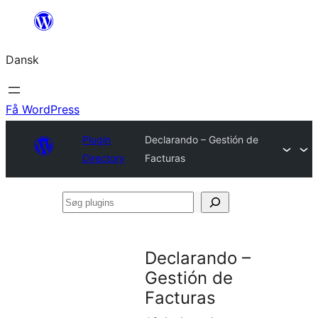
Spring
til
Dansk
indhold
Få WordPress
Plugin
Declarando – Gestión de
Directory
Facturas
Søg
plugins
Declarando –
Gestión de
Facturas