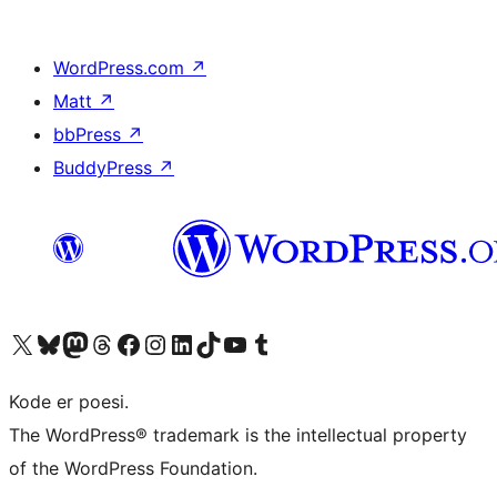
WordPress.com
↗
Matt
↗
bbPress
↗
BuddyPress
↗
Besøg vores X (tidligere Twitter) konto
Besøg vores Bluesky-konto
Besøg vores Mastodon konto
Besøg vores Threads-konto
Besøg vores Facebook side
Besøg vores Instagram konto
Besøg vores LinkedIn konto
Besøg vores TikTok-konto
Besøg vores YouTube-kanal
Besøg vores Tumblr-konto
Kode er poesi.
The WordPress® trademark is the intellectual property
of the WordPress Foundation.