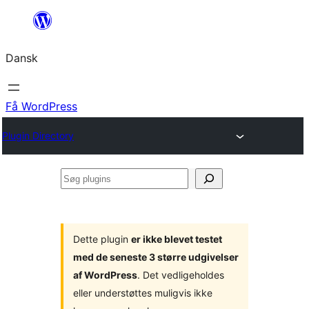
Spring
til
Dansk
indhold
Få WordPress
Plugin Directory
Søg
plugins
Dette plugin
er ikke blevet testet
med de seneste 3 større udgivelser
af WordPress
. Det vedligeholdes
eller understøttes muligvis ikke