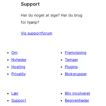
Support
anmeldelser
Har du noget at sige? Har du brug
for hjælp?
Vis supportforum
Om
Fremvisning
Nyheder
Temaer
Hosting
Plugins
Privatliv
Blokgrupper
Lær
Bliv involveret
Support
Begivenheder