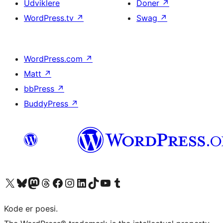
Udviklere
Doner
↗
WordPress.tv
↗
Swag
↗
WordPress.com
↗
Matt
↗
bbPress
↗
BuddyPress
↗
Besøg vores X (tidligere Twitter) konto
Besøg vores Bluesky-konto
Besøg vores Mastodon konto
Besøg vores Threads-konto
Besøg vores Facebook side
Besøg vores Instagram konto
Besøg vores LinkedIn konto
Besøg vores TikTok-konto
Besøg vores YouTube-kanal
Besøg vores Tumblr-konto
Kode er poesi.