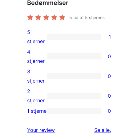
Bedømmelser
5
ud af 5 stjerner.
5
1
1
stjerner
5-
4
0
stjernet
0
stjerner
anmeldelse
4-
3
0
stjernet
0
stjerner
anmeldelser
3-
2
0
stjernet
0
stjerner
anmeldelser
2-
1 stjerne
0
0
stjernet
1-
anmeldelser
anmeldelser
Your review
Se alle
.
stjernet