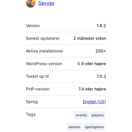
Bidragsydere
Savvas
Meta
Version
1.8.2
Senest opdateret
2 måneder
siden
Aktive installationer
200+
WordPress-version
5.9 eller højere
Testet op til
7.0.3
PHP-version
7.4 eller højere
Sprog
English (US)
Tags
events
players
season
sportspress