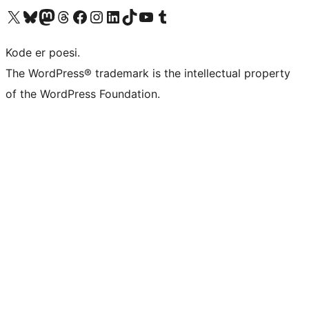
Besøg vores X (tidligere Twitter) konto
Besøg vores Bluesky-konto
Besøg vores Mastodon konto
Besøg vores Threads-konto
Besøg vores Facebook side
Besøg vores Instagram konto
Besøg vores LinkedIn konto
Besøg vores TikTok-konto
Besøg vores YouTube-kanal
Besøg vores Tumblr-konto
Kode er poesi.
The WordPress® trademark is the intellectual property
of the WordPress Foundation.