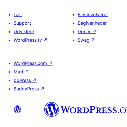
Lær
Bliv involveret
Support
Begivenheder
Udviklere
Doner
↗
WordPress.tv
↗
Swag
↗
WordPress.com
↗
Matt
↗
bbPress
↗
BuddyPress
↗