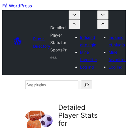
Få WordPress
Detailed
Player
Indsend
Indsend
Plugin
Stats for
et plugin
et plugin
Directory
SportsPr
Mine
Mine
ess
favoritter
favoritter
Log ind
Log ind
Søg
plugins
Detailed
Player Stats
for