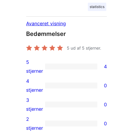
statistics
Avanceret visning
Bedømmelser
5
ud af 5 stjerner.
5
4
4
stjerner
5-
4
0
stjernet
0
stjerner
anmeldelser
4-
3
0
stjernet
0
stjerner
anmeldelser
3-
2
0
stjernet
0
stjerner