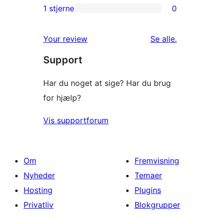
anmeldelser
2-
1 stjerne
0
0
stjernet
1-
anmeldelser
anmeldelser
Your review
Se alle
.
stjernet
Support
anmeldelser
Har du noget at sige? Har du brug
for hjælp?
Vis supportforum
Om
Fremvisning
Nyheder
Temaer
Hosting
Plugins
Privatliv
Blokgrupper