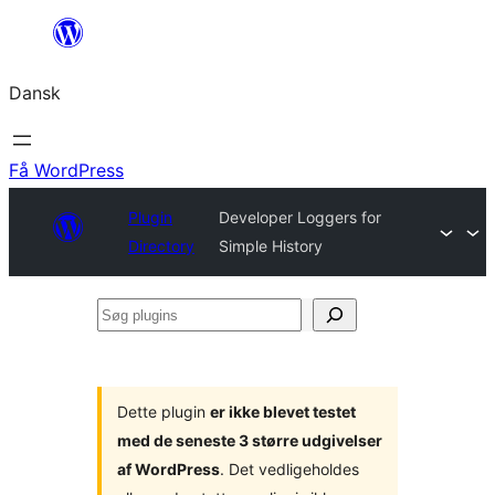
Spring
til
Dansk
indhold
Få WordPress
Plugin
Developer Loggers for
Directory
Simple History
Søg
plugins
Dette plugin
er ikke blevet testet
med de seneste 3 større udgivelser
af WordPress
. Det vedligeholdes