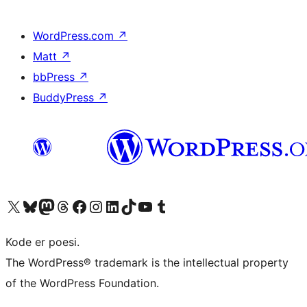
WordPress.com
↗
Matt
↗
bbPress
↗
BuddyPress
↗
Besøg vores X (tidligere Twitter) konto
Besøg vores Bluesky-konto
Besøg vores Mastodon konto
Besøg vores Threads-konto
Besøg vores Facebook side
Besøg vores Instagram konto
Besøg vores LinkedIn konto
Besøg vores TikTok-konto
Besøg vores YouTube-kanal
Besøg vores Tumblr-konto
Kode er poesi.
The WordPress® trademark is the intellectual property
of the WordPress Foundation.