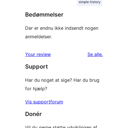
simple history
Bedømmelser
Der er endnu ikke indsendt nogen
anmeldelser.
anmeldelser
Your review
Se alle
.
Support
Har du noget at sige? Har du brug
for hjælp?
Vis supportforum
Donér
Vil du gerne støtte udviklingen af