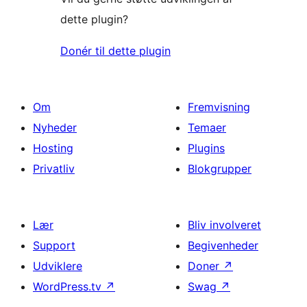
dette plugin?
Donér til dette plugin
Om
Fremvisning
Nyheder
Temaer
Hosting
Plugins
Privatliv
Blokgrupper
Lær
Bliv involveret
Support
Begivenheder
Udviklere
Doner
↗
WordPress.tv
↗
Swag
↗