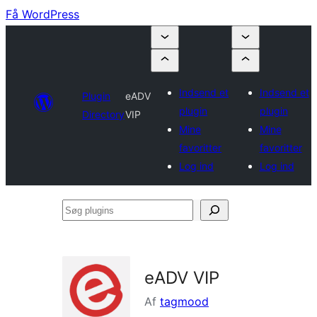
Få WordPress
Indsend et
Indsend et
Plugin
eADV
plugin
plugin
Directory
VIP
Mine
Mine
favoritter
favoritter
Log ind
Log ind
Søg
plugins
eADV VIP
Af
tagmood