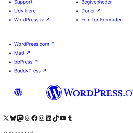
Support
Begivenheder
Udviklere
Doner
↗
WordPress.tv
↗
Fem for Fremtiden
WordPress.com
↗
Matt
↗
bbPress
↗
BuddyPress
↗
Besøg vores X (tidligere Twitter) konto
Besøg vores Bluesky-konto
Besøg vores Mastodon konto
Besøg vores Threads-konto
Besøg vores Facebook side
Besøg vores Instagram konto
Besøg vores LinkedIn konto
Besøg vores TikTok-konto
Besøg vores YouTube-kanal
Besøg vores Tumblr-konto