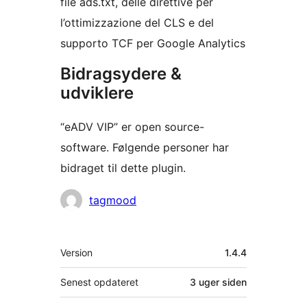
file ads.txt, delle direttive per
l’ottimizzazione del CLS e del
supporto TCF per Google Analytics
Bidragsydere &
udviklere
“eADV VIP” er open source-
software. Følgende personer har
bidraget til dette plugin.
Bidragsydere
tagmood
Meta
Version
1.4.4
Senest opdateret
3 uger
siden