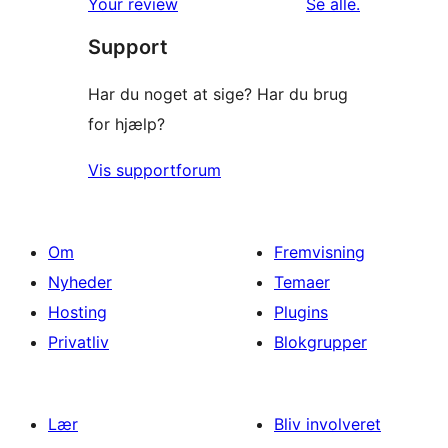
anmeldelser
Your review
Se alle
.
Support
Har du noget at sige? Har du brug
for hjælp?
Vis supportforum
Om
Fremvisning
Nyheder
Temaer
Hosting
Plugins
Privatliv
Blokgrupper
Lær
Bliv involveret