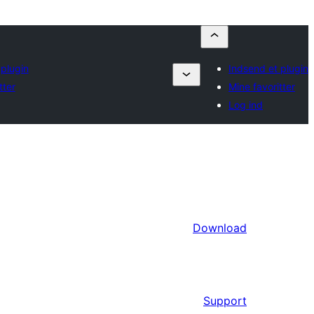
 plugin
Indsend et plugin
tter
Mine favoritter
Log ind
Download
Support