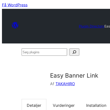
Få WordPress
Plugin Directory
Eas
Søg
plugins
Easy Banner Link
Af
TAKAHIRO
Detaljer
Vurderinger
Installation