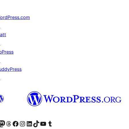
ordPress.com
↗
att
↗
bPress
↗
uddyPress
↗
konto
Bluesky-konto
søg vores Mastodon konto
Besøg vores Threads-konto
Besøg vores Facebook side
Besøg vores Instagram konto
Besøg vores LinkedIn konto
Besøg vores TikTok-konto
Besøg vores YouTube-kanal
Besøg vores Tumblr-konto