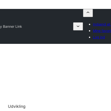
Indsend et
y Banner Link
Mine favori
Log ind
Udvikling