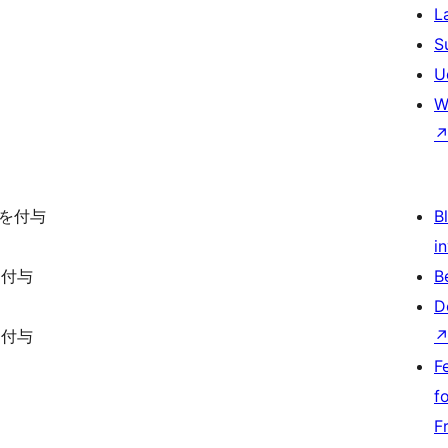
L
S
U
W
スを付与
Bl
i
を付与
B
D
を付与
F
f
F