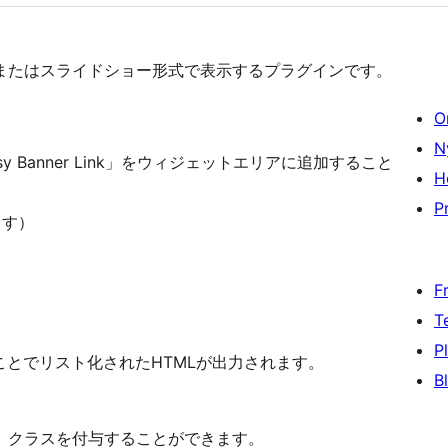
またはスライドショー形式で表示するプラグインです。
O
N
sy Banner Link」をウィジェットエリアに追加すること
H
Pr
ます）
F
T
P
とでリスト化されたHTMLが出力されます。
B
。
、クラスを付与することができます。