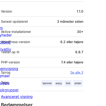
Meta
Version
1.1.0
Senest opdateret
3 måneder
siden
m
Aktive installationer
30+
yheder
osting
WordPress-version
6.2 eller højere
ivatliv
Testet op til
6.8.7
PHP-version
7.4 eller højere
remvisning
Sprog
Se alle 3
emaer
lugins
Tags
banner
easy
link
slider
lokgrupper
Avanceret visning
Bedømmelser