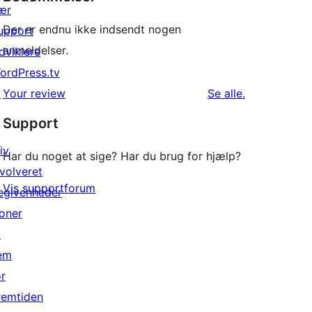
ær
Der er endnu ikke indsendt nogen
upport
anmeldelser.
dviklere
ordPress.tv
anmeldelser
↗
Your review
Se alle
.
Support
iv
Har du noget at sige? Har du brug for hjælp?
nvolveret
Vis supportforum
egivenheder
oner
↗
em
or
remtiden