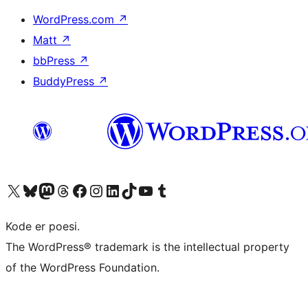
WordPress.com
↗
Matt
↗
bbPress
↗
BuddyPress
↗
Besøg vores X (tidligere Twitter) konto
Besøg vores Bluesky-konto
Besøg vores Mastodon konto
Besøg vores Threads-konto
Besøg vores Facebook side
Besøg vores Instagram konto
Besøg vores LinkedIn konto
Besøg vores TikTok-konto
Besøg vores YouTube-kanal
Besøg vores Tumblr-konto
Kode er poesi.
The WordPress® trademark is the intellectual property
of the WordPress Foundation.