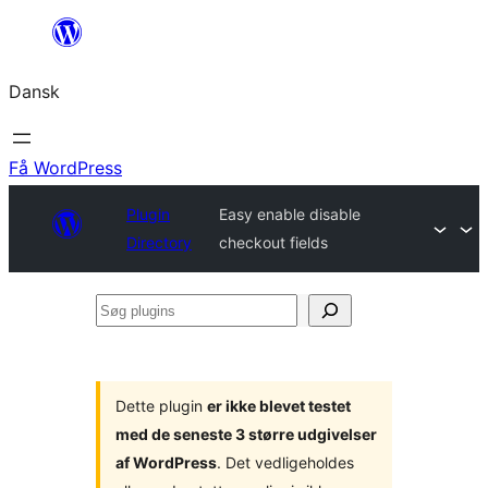
Spring
til
Dansk
indhold
Få WordPress
Plugin
Easy enable disable
Directory
checkout fields
Søg
plugins
Dette plugin
er ikke blevet testet
med de seneste 3 større udgivelser
af WordPress
. Det vedligeholdes