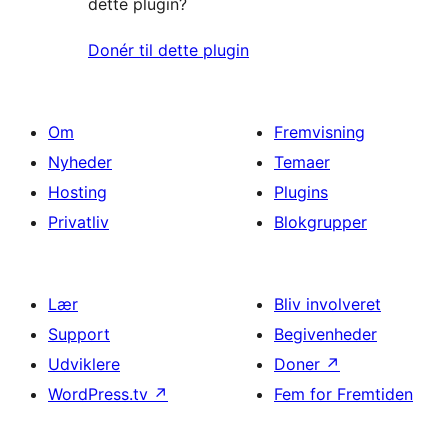
dette plugin?
Donér til dette plugin
Om
Fremvisning
Nyheder
Temaer
Hosting
Plugins
Privatliv
Blokgrupper
Lær
Bliv involveret
Support
Begivenheder
Udviklere
Doner
↗
WordPress.tv
↗
Fem for Fremtiden