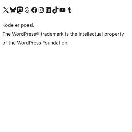
Besøg vores X (tidligere Twitter) konto
Besøg vores Bluesky-konto
Besøg vores Mastodon konto
Besøg vores Threads-konto
Besøg vores Facebook side
Besøg vores Instagram konto
Besøg vores LinkedIn konto
Besøg vores TikTok-konto
Besøg vores YouTube-kanal
Besøg vores Tumblr-konto
Kode er poesi.
The WordPress® trademark is the intellectual property
of the WordPress Foundation.