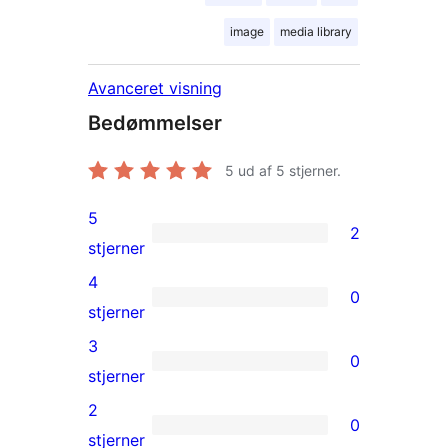
image
media library
Avanceret visning
Bedømmelser
5
ud af 5 stjerner.
5
2
2
stjerner
5-
4
0
stjernet
0
stjerner
anmeldelser
4-
3
0
stjernet
0
stjerner
anmeldelser
3-
2
0
stjernet
0
stjerner