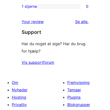
anmeldelser
2-
1 stjerne
0
0
stjernet
1-
anmeldelser
anmeldelser
Your review
Se alle
.
stjernet
Support
anmeldelser
Har du noget at sige? Har du brug
for hjælp?
Vis supportforum
Om
Fremvisning
Nyheder
Temaer
Hosting
Plugins
Privatliv
Blokgrupper