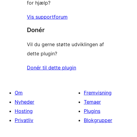
for hjælp?
Vis supportforum
Donér
Vil du gerne støtte udviklingen af
dette plugin?
Donér til dette plugin
Om
Fremvisning
Nyheder
Temaer
Hosting
Plugins
Privatliv
Blokgrupper