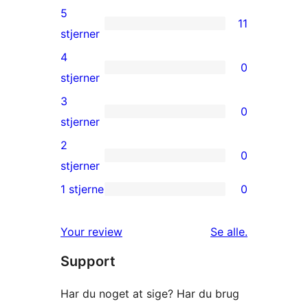
5
11
11
stjerner
5-
4
0
stjernet
0
stjerner
anmeldelser
4-
3
0
stjernet
0
stjerner
anmeldelser
3-
2
0
stjernet
0
stjerner
anmeldelser
2-
1 stjerne
0
0
stjernet
1-
anmeldelser
anmeldelser
Your review
Se alle
.
stjernet
Support
anmeldelser
Har du noget at sige? Har du brug