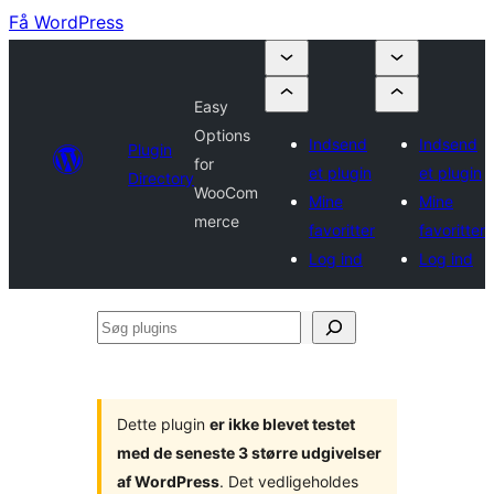
Få WordPress
Easy
Options
Indsend
Indsend
Plugin
for
et plugin
et plugin
Directory
WooCom
Mine
Mine
merce
favoritter
favoritter
Log ind
Log ind
Søg
plugins
Dette plugin
er ikke blevet testet
med de seneste 3 større udgivelser
af WordPress
. Det vedligeholdes