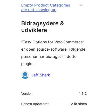
Empty Product Categories
are not showing up
Bidragsydere &
udviklere
“Easy Options for WooCommerce”
er open source-software. Følgende
personer har bidraget til dette
plugin.
Bidragsydere
Jeff Sherk
Meta
Version
1.6.2
Senest opdateret
2 år
siden