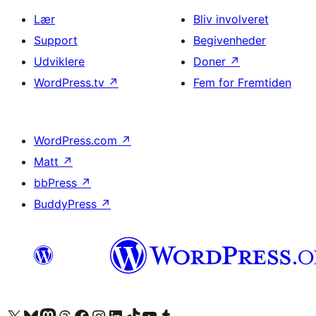
Lær
Bliv involveret
Support
Begivenheder
Udviklere
Doner
↗
WordPress.tv
↗
Fem for Fremtiden
WordPress.com
↗
Matt
↗
bbPress
↗
BuddyPress
↗
Besøg vores X (tidligere Twitter) konto
Besøg vores Bluesky-konto
Besøg vores Mastodon konto
Besøg vores Threads-konto
Besøg vores Facebook side
Besøg vores Instagram konto
Besøg vores LinkedIn konto
Besøg vores TikTok-konto
Besøg vores YouTube-kanal
Besøg vores Tumblr-konto