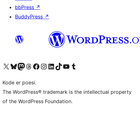
bbPress
↗
BuddyPress
↗
Besøg vores X (tidligere Twitter) konto
Besøg vores Bluesky-konto
Besøg vores Mastodon konto
Besøg vores Threads-konto
Besøg vores Facebook side
Besøg vores Instagram konto
Besøg vores LinkedIn konto
Besøg vores TikTok-konto
Besøg vores YouTube-kanal
Besøg vores Tumblr-konto
Kode er poesi.
The WordPress® trademark is the intellectual property
of the WordPress Foundation.