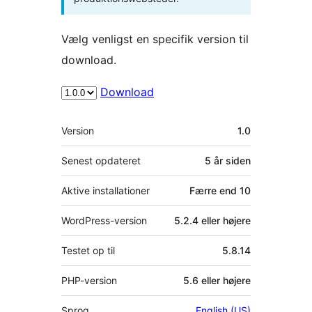
Vælg venligst en specifik version til
download.
Download
Meta
Version
1.0
Senest opdateret
5 år
siden
Aktive installationer
Færre end 10
WordPress-version
5.2.4 eller højere
Testet op til
5.8.14
PHP-version
5.6 eller højere
Sprog
English (US)