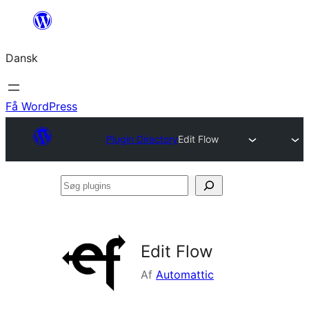
Spring
til
Dansk
indhold
Få WordPress
Plugin Directory
Edit Flow
Søg
plugins
Edit Flow
Af
Automattic