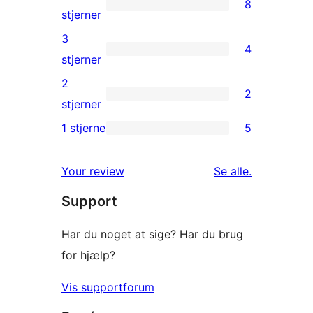
8
stjernet
8
stjerner
anmeldelser
4-
3
4
stjernet
4
stjerner
anmeldelser
3-
2
2
stjernet
2
stjerner
anmeldelser
2-
1 stjerne
5
5
stjernet
1-
anmeldelser
anmeldelser
Your review
Se alle
.
stjernet
Support
anmeldelser
Har du noget at sige? Har du brug
for hjælp?
Vis supportforum