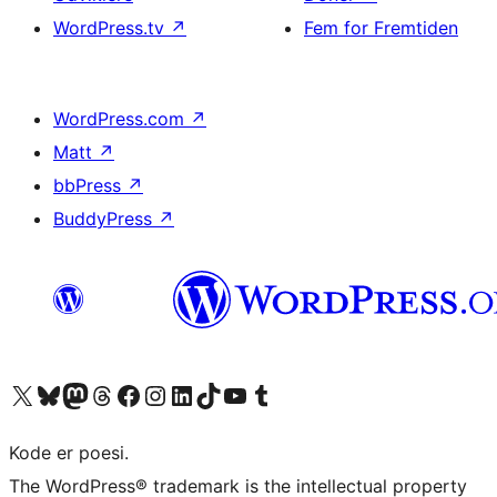
WordPress.tv
↗
Fem for Fremtiden
WordPress.com
↗
Matt
↗
bbPress
↗
BuddyPress
↗
Besøg vores X (tidligere Twitter) konto
Besøg vores Bluesky-konto
Besøg vores Mastodon konto
Besøg vores Threads-konto
Besøg vores Facebook side
Besøg vores Instagram konto
Besøg vores LinkedIn konto
Besøg vores TikTok-konto
Besøg vores YouTube-kanal
Besøg vores Tumblr-konto
Kode er poesi.
The WordPress® trademark is the intellectual property