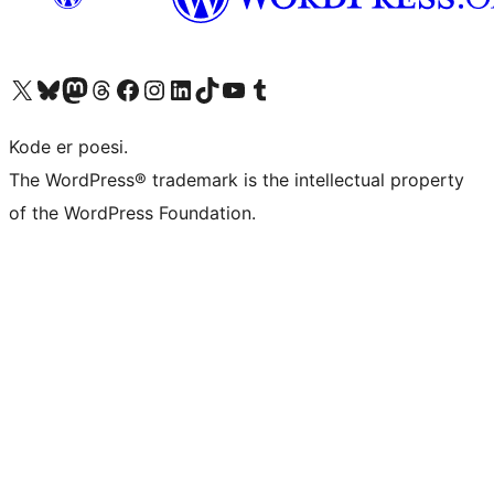
Besøg vores X (tidligere Twitter) konto
Besøg vores Bluesky-konto
Besøg vores Mastodon konto
Besøg vores Threads-konto
Besøg vores Facebook side
Besøg vores Instagram konto
Besøg vores LinkedIn konto
Besøg vores TikTok-konto
Besøg vores YouTube-kanal
Besøg vores Tumblr-konto
Kode er poesi.
The WordPress® trademark is the intellectual property
of the WordPress Foundation.