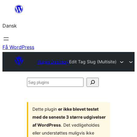
Spring
til
Dansk
indhold
Få WordPress
Plugin Directory
Edit Tag Slug (Multisite)
Søg
plugins
Dette plugin
er ikke blevet testet
med de seneste 3 større udgivelser
af WordPress
. Det vedligeholdes
eller understøttes muligvis ikke