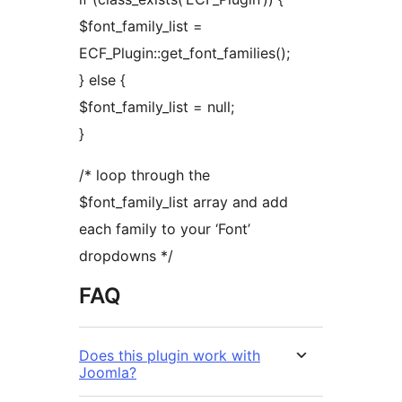
$font_family_list =
ECF_Plugin::get_font_families();
} else {
$font_family_list = null;
}
/* loop through the
$font_family_list array and add
each family to your ‘Font’
dropdowns */
FAQ
Does this plugin work with
Joomla?