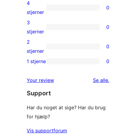
5-
4
0
stjernet
0
stjerner
anmeldelser
4-
3
0
stjernet
0
stjerner
anmeldelser
3-
2
0
stjernet
0
stjerner
anmeldelser
2-
1 stjerne
0
0
stjernet
1-
anmeldelser
anmeldelser
Your review
Se alle
.
stjernet
Support
anmeldelser
Har du noget at sige? Har du brug
for hjælp?
Vis supportforum