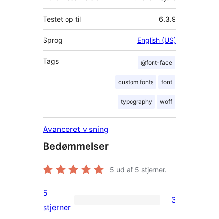
Testet op til
6.3.9
Sprog
English (US)
Tags
@font-face
custom fonts
font
typography
woff
Avanceret visning
Bedømmelser
5
ud af 5 stjerner.
5
3
3
stjerner