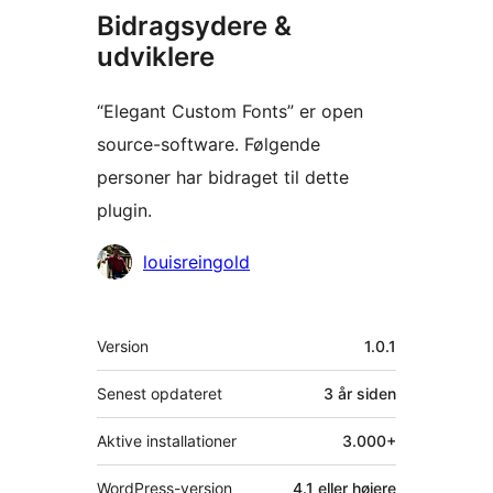
Bidragsydere &
udviklere
“Elegant Custom Fonts” er open
source-software. Følgende
personer har bidraget til dette
plugin.
Bidragsydere
louisreingold
Meta
Version
1.0.1
Senest opdateret
3 år
siden
Aktive installationer
3.000+
WordPress-version
4.1 eller højere