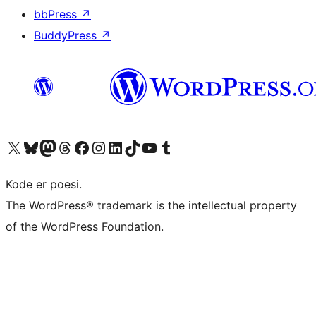
bbPress
↗
BuddyPress
↗
Besøg vores X (tidligere Twitter) konto
Besøg vores Bluesky-konto
Besøg vores Mastodon konto
Besøg vores Threads-konto
Besøg vores Facebook side
Besøg vores Instagram konto
Besøg vores LinkedIn konto
Besøg vores TikTok-konto
Besøg vores YouTube-kanal
Besøg vores Tumblr-konto
Kode er poesi.
The WordPress® trademark is the intellectual property
of the WordPress Foundation.