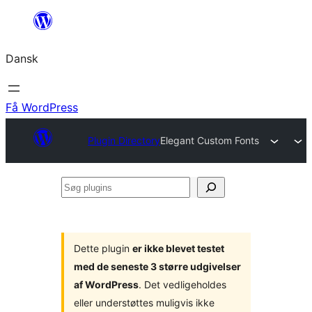
Spring
til
Dansk
indhold
Få WordPress
Plugin Directory
Elegant Custom Fonts
Søg
plugins
Dette plugin
er ikke blevet testet
med de seneste 3 større udgivelser
af WordPress
. Det vedligeholdes
eller understøttes muligvis ikke