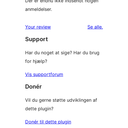
Der er endnu ikke indsendt nogen
anmeldelser.
anmeldelser
Your review
Se alle
.
Support
Har du noget at sige? Har du brug
for hjælp?
Vis supportforum
Donér
Vil du gerne støtte udviklingen af
dette plugin?
Donér til dette plugin