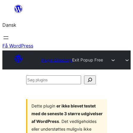
Spring
til
Dansk
indhold
Få WordPress
Plugin Directory
Exit Popup Free
Søg
plugins
Dette plugin
er ikke blevet testet
med de seneste 3 større udgivelser
af WordPress
. Det vedligeholdes
eller understøttes muligvis ikke