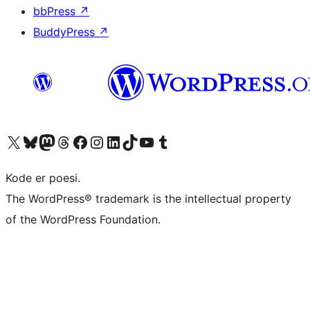
bbPress
↗
BuddyPress
↗
Besøg vores X (tidligere Twitter) konto
Besøg vores Bluesky-konto
Besøg vores Mastodon konto
Besøg vores Threads-konto
Besøg vores Facebook side
Besøg vores Instagram konto
Besøg vores LinkedIn konto
Besøg vores TikTok-konto
Besøg vores YouTube-kanal
Besøg vores Tumblr-konto
Kode er poesi.
The WordPress® trademark is the intellectual property
of the WordPress Foundation.