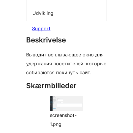
Udvikling
Support
Beskrivelse
Выводит всплывающее окно для
удержания посетителей, которые
собираются покинуть сайт.
Skærmbilleder
screenshot-
1.png