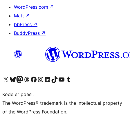
WordPress.com
↗
Matt
↗
bbPress
↗
BuddyPress
↗
Besøg vores X (tidligere Twitter) konto
Besøg vores Bluesky-konto
Besøg vores Mastodon konto
Besøg vores Threads-konto
Besøg vores Facebook side
Besøg vores Instagram konto
Besøg vores LinkedIn konto
Besøg vores TikTok-konto
Besøg vores YouTube-kanal
Besøg vores Tumblr-konto
Kode er poesi.
The WordPress® trademark is the intellectual property
of the WordPress Foundation.