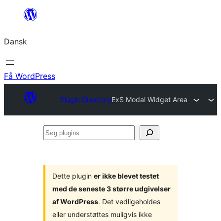
Spring
til
Dansk
indhold
Få WordPress
Plugin Directory
ExS Modal Widget Area
Søg
plugins
Dette plugin
er ikke blevet testet
med de seneste 3 større udgivelser
af WordPress
. Det vedligeholdes
eller understøttes muligvis ikke