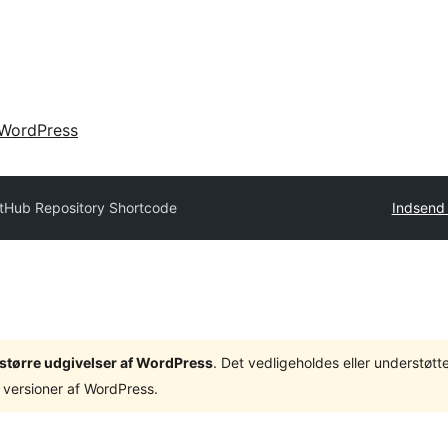
WordPress
itHub Repository Shortcode
Indsend 
3 større udgivelser af WordPress
. Det vedligeholdes eller understøt
 versioner af WordPress.