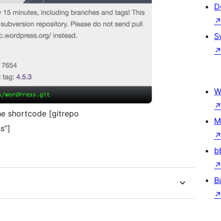
D
S
W
he shortcode [gitrepo
M
s”]
b
B