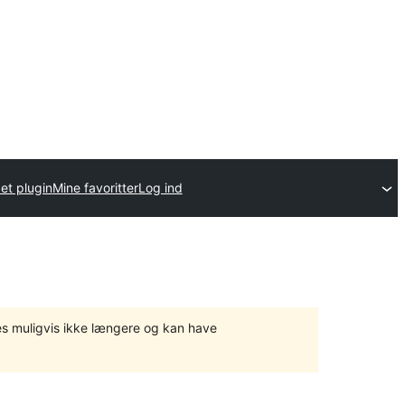
et plugin
Mine favoritter
Log ind
tes muligvis ikke længere og kan have