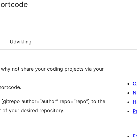
hortcode
Udvikling
why not share your coding projects via your
O
hortcode.
N
 [gitrepo author=”author” repo=”repo”] to the
H
t of your desired repository.
Pr
F