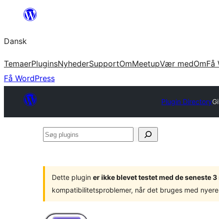
Spring
til
Dansk
indhold
Temaer
Plugins
Nyheder
Support
Om
Meetup
Vær med
Om
Få 
Få WordPress
Plugin Directory
G
Søg
plugins
Dette plugin
er ikke blevet testet med de seneste 
kompatibilitetsproblemer, når det bruges med nyere