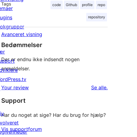
Tags
code
Github
profile
repo
emaer
lugins
repository
lokgrupper
Avanceret visning
Bedømmelser
ær
Der er endnu ikke indsendt nogen
upport
anmeldelser.
dviklere
ordPress.tv
anmeldelser
Your review
Se alle
.
↗
Support
iv
Har du noget at sige? Har du brug for hjælp?
nvolveret
Vis supportforum
egivenheder