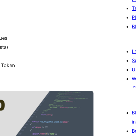
T
P
B
sues
sts)
L
S
I Token
U
W
Bl
i
B