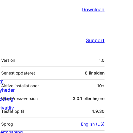
Download
Support
Meta
Version
1.0
Senest opdateret
8 år
siden
m
Aktive installationer
10+
yheder
osting
WordPress-version
3.0.1 eller højere
ivatliv
Testet op til
4.9.30
Sprog
English (US)
remvisning