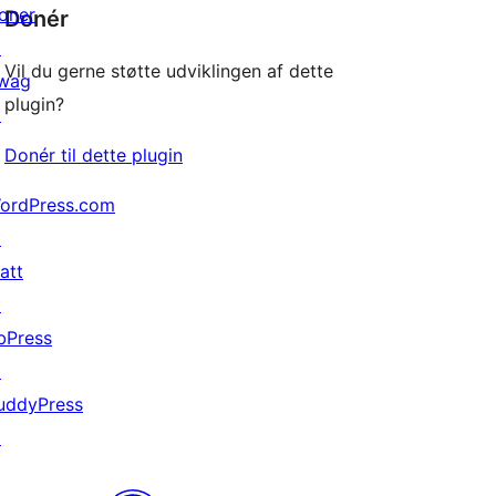
oner
Donér
↗
Vil du gerne støtte udviklingen af dette
wag
plugin?
↗
Donér til dette plugin
ordPress.com
↗
att
↗
bPress
↗
uddyPress
↗