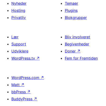
Nyheder
Temaer
Hosting
Plugins
Privatliv
Blokgrupper
Lær
Bliv involveret
Support
Begivenheder
Udviklere
Doner
↗
WordPress.tv
↗
Fem for Fremtiden
WordPress.com
↗
Matt
↗
bbPress
↗
BuddyPress
↗