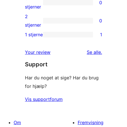
0
stjernet
0
stjerner
anmeldelse
3-
2
0
stjernet
0
stjerner
anmeldelser
2-
1 stjerne
1
1
stjernet
1-
anmeldelser
anmeldelser
Your review
Se alle
.
stjernet
Support
anmeldelse
Har du noget at sige? Har du brug
for hjælp?
Vis supportforum
Om
Fremvisning