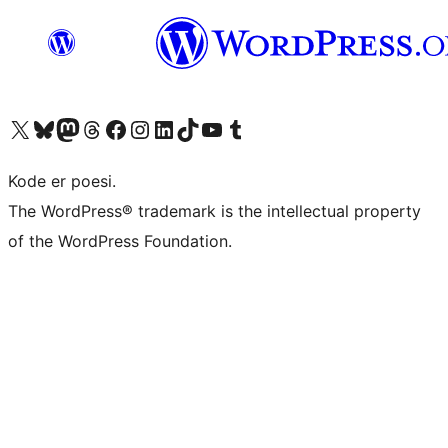
Besøg vores X (tidligere Twitter) konto
Besøg vores Bluesky-konto
Besøg vores Mastodon konto
Besøg vores Threads-konto
Besøg vores Facebook side
Besøg vores Instagram konto
Besøg vores LinkedIn konto
Besøg vores TikTok-konto
Besøg vores YouTube-kanal
Besøg vores Tumblr-konto
Kode er poesi.
The WordPress® trademark is the intellectual property
of the WordPress Foundation.