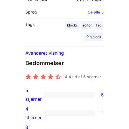
Sprog
Se alle 5
Tags
blocks
editor
faq
faq block
Avanceret visning
Bedømmelser
4.4
ud af 5 stjerner.
5
6
6
stjerner
5-
4
1
stjernet
1
stjerner
anmeldelser
4-
3