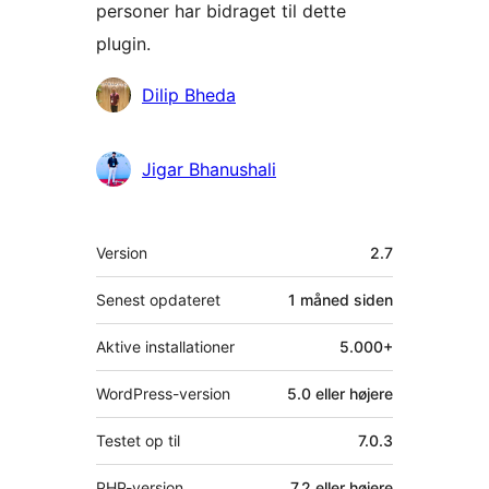
personer har bidraget til dette
plugin.
Bidragsydere
Dilip Bheda
Jigar Bhanushali
Meta
Version
2.7
Senest opdateret
1 måned
siden
Aktive installationer
5.000+
WordPress-version
5.0 eller højere
Testet op til
7.0.3
PHP-version
7.2 eller højere