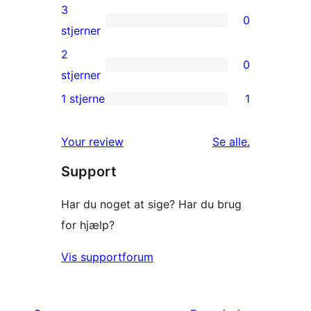
anmeldelser
4-
3
0
stjernet
0
stjerner
anmeldelse
3-
2
0
stjernet
0
stjerner
anmeldelser
2-
1 stjerne
1
1
stjernet
1-
anmeldelser
anmeldelser
Your review
Se alle
.
stjernet
Support
anmeldelse
Har du noget at sige? Har du brug
for hjælp?
Vis supportforum