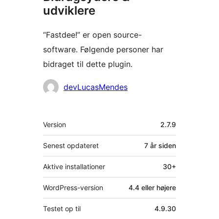
udviklere
“Fastdee!” er open source-
software. Følgende personer har
bidraget til dette plugin.
Bidragsydere
devLucasMendes
Meta
Version
2.7.9
Senest opdateret
7 år
siden
Aktive installationer
30+
WordPress-version
4.4 eller højere
Testet op til
4.9.30