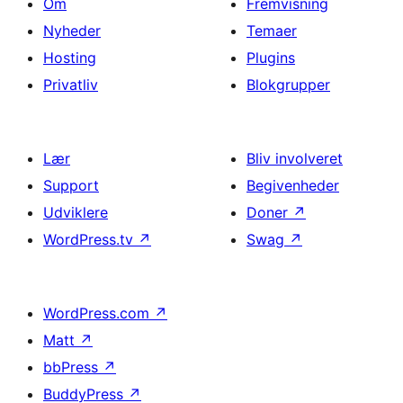
Om
Fremvisning
Nyheder
Temaer
Hosting
Plugins
Privatliv
Blokgrupper
Lær
Bliv involveret
Support
Begivenheder
Udviklere
Doner
↗
WordPress.tv
↗
Swag
↗
WordPress.com
↗
Matt
↗
bbPress
↗
BuddyPress
↗