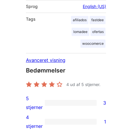
Sprog
English (US)
Tags
afiliados
fastdee
lomadee
ofertas
woocomerce
Avanceret visning
Bedømmelser
4
ud af 5 stjerner.
5
3
3
stjerner
5-
4
1
stjernet
1
stjerner