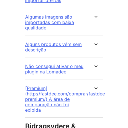
importar ofertas
Algumas imagens são
importadas com baixa
qualidade
Alguns produtos vêm sem
descrição
Não consegui ativar o meu
plugin na Lomadee
[Premium]
(http://fastdee.com/comprar/fastdee-
premium/) A área de
comparação não foi
exibida
Bidragsydere &