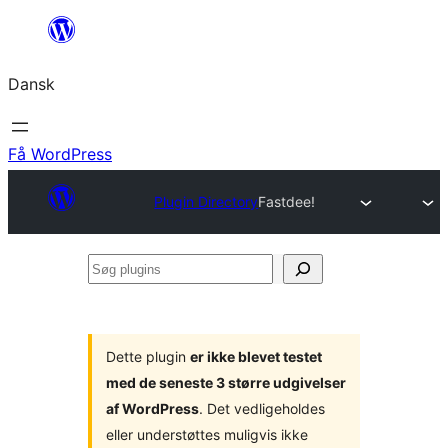
Spring
til
Dansk
indhold
Få WordPress
Plugin Directory
Fastdee!
Søg
plugins
Dette plugin
er ikke blevet testet
med de seneste 3 større udgivelser
af WordPress
. Det vedligeholdes
eller understøttes muligvis ikke