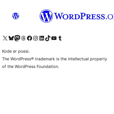
Besøg vores X (tidligere Twitter) konto
Besøg vores Bluesky-konto
Besøg vores Mastodon konto
Besøg vores Threads-konto
Besøg vores Facebook side
Besøg vores Instagram konto
Besøg vores LinkedIn konto
Besøg vores TikTok-konto
Besøg vores YouTube-kanal
Besøg vores Tumblr-konto
Kode er poesi.
The WordPress® trademark is the intellectual property
of the WordPress Foundation.