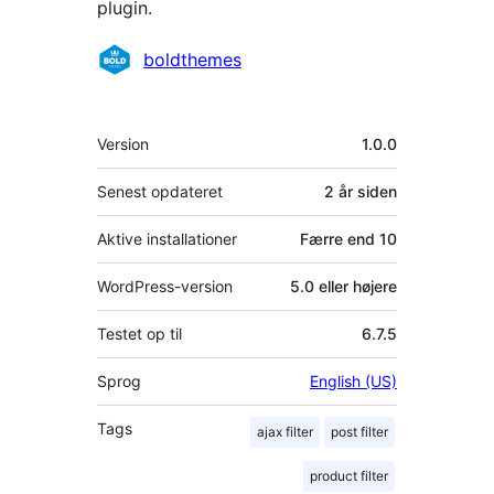
plugin.
Bidragsydere
boldthemes
Meta
Version
1.0.0
Senest opdateret
2 år
siden
Aktive installationer
Færre end 10
WordPress-version
5.0 eller højere
Testet op til
6.7.5
Sprog
English (US)
Tags
ajax filter
post filter
product filter