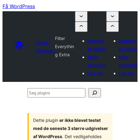
Få WordPress
Filter
Indsend
Indsend
Plugin
Everythin
et plugin
et plugin
Directory
g Extra
Mine
Mine
favoritter
favoritter
Log ind
Log ind
Søg
plugins
Dette plugin
er ikke blevet testet
med de seneste 3 større udgivelser
af WordPress
. Det vedligeholdes