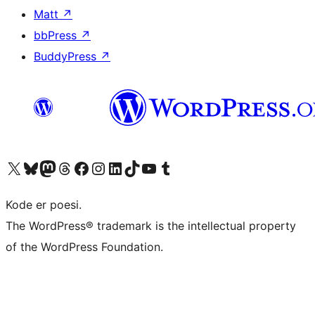
Matt
↗
bbPress
↗
BuddyPress
↗
Besøg vores X (tidligere Twitter) konto
Besøg vores Bluesky-konto
Besøg vores Mastodon konto
Besøg vores Threads-konto
Besøg vores Facebook side
Besøg vores Instagram konto
Besøg vores LinkedIn konto
Besøg vores TikTok-konto
Besøg vores YouTube-kanal
Besøg vores Tumblr-konto
Kode er poesi.
The WordPress® trademark is the intellectual property
of the WordPress Foundation.