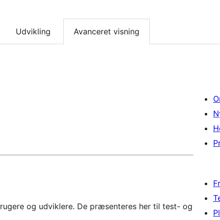
Udvikling
Avanceret visning
O
N
H
Pr
F
T
rugere og udviklere. De præsenteres her til test- og
P