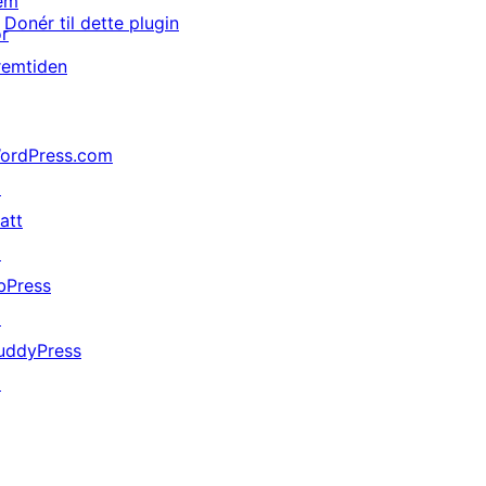
em
Donér til dette plugin
or
remtiden
ordPress.com
↗
att
↗
bPress
↗
uddyPress
↗