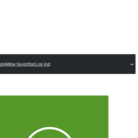
gin
Mine favoritter
Log ind