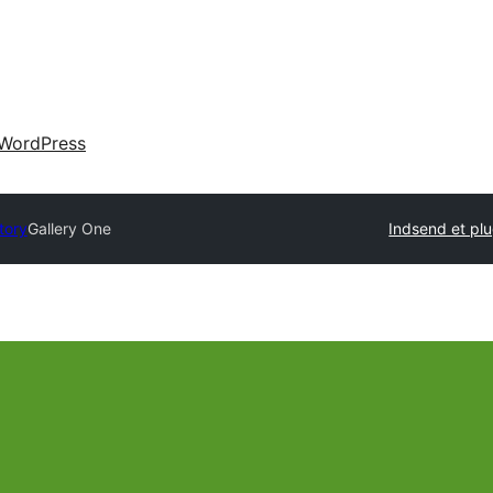
WordPress
tory
Gallery One
Indsend et plu