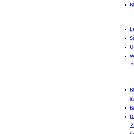
B
L
S
U
W
Bl
i
B
D