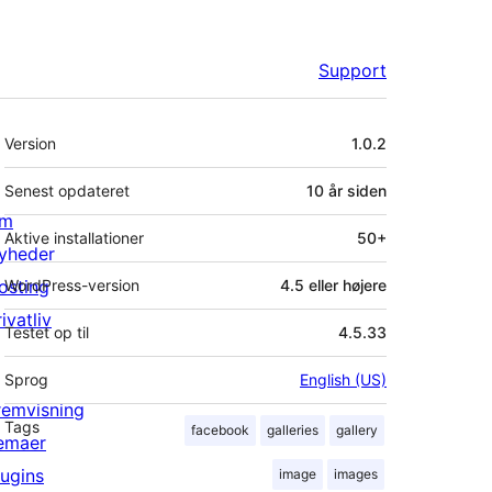
Support
Meta
Version
1.0.2
Senest opdateret
10 år
siden
m
Aktive installationer
50+
yheder
osting
WordPress-version
4.5 eller højere
ivatliv
Testet op til
4.5.33
Sprog
English (US)
remvisning
Tags
facebook
galleries
gallery
emaer
lugins
image
images