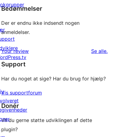
lokgrupper
Bedømmelser
Der er endnu ikke indsendt nogen
ær
anmeldelser.
upport
dviklere
anmeldelser
Your review
Se alle
.
ordPress.tv
Support
↗
Har du noget at sige? Har du brug for hjælp?
iv
Vis supportforum
nvolveret
Donér
egivenheder
oner
Vil du gerne støtte udviklingen af dette
↗
plugin?