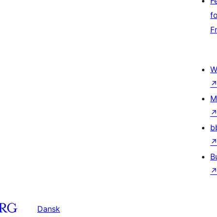
F
f
F
W
M
b
B
Dansk