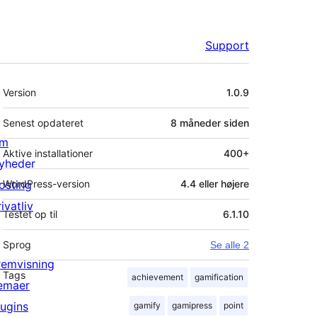
Support
Meta
Version
1.0.9
Senest opdateret
8 måneder
siden
m
Aktive installationer
400+
yheder
osting
WordPress-version
4.4 eller højere
ivatliv
Testet op til
6.1.10
Sprog
Se alle 2
remvisning
Tags
achievement
gamification
emaer
lugins
gamify
gamipress
point