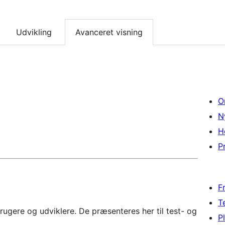
Udvikling
Avanceret visning
O
N
H
Pr
F
T
rugere og udviklere. De præsenteres her til test- og
P