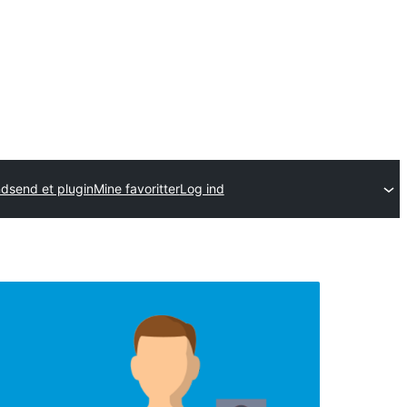
ndsend et plugin
Mine favoritter
Log ind