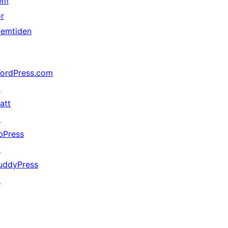
em
or
remtiden
ordPress.com
↗
att
↗
bPress
↗
uddyPress
↗