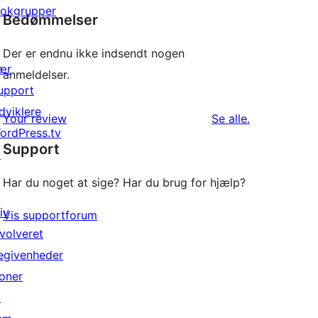
lokgrupper
Bedømmelser
Der er endnu ikke indsendt nogen
ær
anmeldelser.
upport
dviklere
anmeldelser
Your review
Se alle
.
ordPress.tv
Support
↗
Har du noget at sige? Har du brug for hjælp?
iv
Vis supportforum
nvolveret
egivenheder
oner
↗