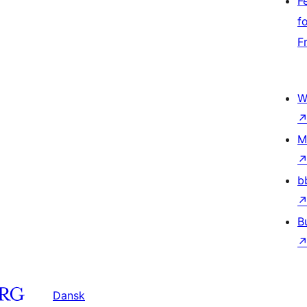
F
f
F
W
M
b
B
Dansk