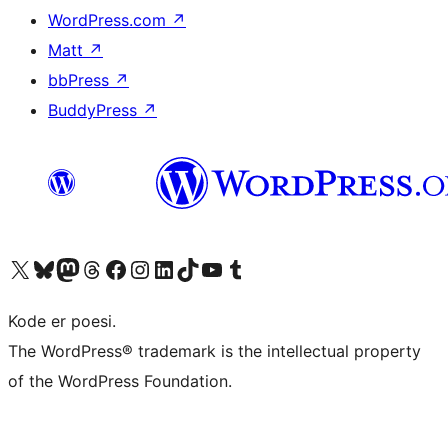
WordPress.com
↗
Matt
↗
bbPress
↗
BuddyPress
↗
Besøg vores X (tidligere Twitter) konto
Besøg vores Bluesky-konto
Besøg vores Mastodon konto
Besøg vores Threads-konto
Besøg vores Facebook side
Besøg vores Instagram konto
Besøg vores LinkedIn konto
Besøg vores TikTok-konto
Besøg vores YouTube-kanal
Besøg vores Tumblr-konto
Kode er poesi.
The WordPress® trademark is the intellectual property
of the WordPress Foundation.