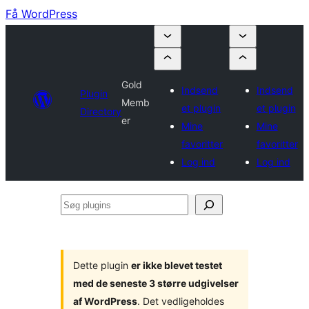
Få WordPress
Gold
Indsend
Indsend
Plugin
Memb
et plugin
et plugin
Directory
er
Mine
Mine
favoritter
favoritter
Log ind
Log ind
Søg
plugins
Dette plugin
er ikke blevet testet
med de seneste 3 større udgivelser
af WordPress
. Det vedligeholdes