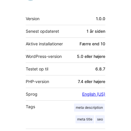
Meta
Version
1.0.0
Senest opdateret
1 år
siden
Aktive installationer
Færre end 10
WordPress-version
5.0 eller højere
Testet op til
6.8.7
PHP-version
7.4 eller højere
Sprog
English (US)
Tags
meta description
meta title
seo