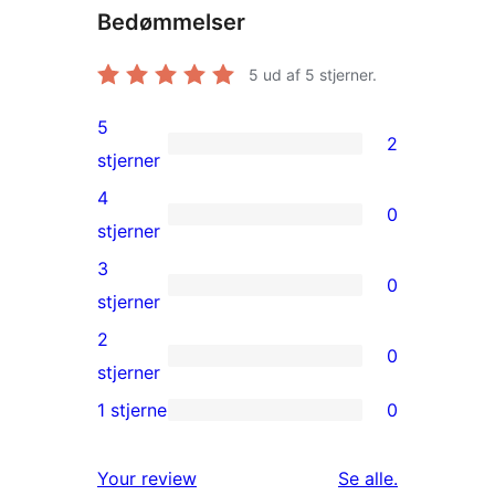
Bedømmelser
5
ud af 5 stjerner.
5
2
2
stjerner
5-
4
0
stjernet
0
stjerner
anmeldelser
4-
3
0
stjernet
0
stjerner
anmeldelser
3-
2
0
stjernet
0
stjerner
anmeldelser
2-
1 stjerne
0
0
stjernet
1-
anmeldelser
anmeldelser
Your review
Se alle
.
stjernet