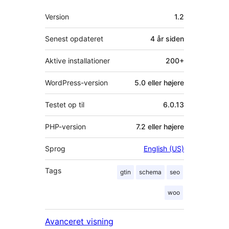
Meta
Version
1.2
Senest opdateret
4 år
siden
Aktive installationer
200+
WordPress-version
5.0 eller højere
Testet op til
6.0.13
PHP-version
7.2 eller højere
Sprog
English (US)
Tags
gtin
schema
seo
woo
Avanceret visning