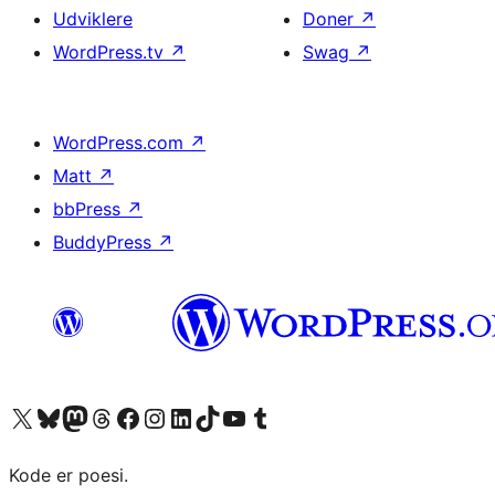
Udviklere
Doner
↗
WordPress.tv
↗
Swag
↗
WordPress.com
↗
Matt
↗
bbPress
↗
BuddyPress
↗
Besøg vores X (tidligere Twitter) konto
Besøg vores Bluesky-konto
Besøg vores Mastodon konto
Besøg vores Threads-konto
Besøg vores Facebook side
Besøg vores Instagram konto
Besøg vores LinkedIn konto
Besøg vores TikTok-konto
Besøg vores YouTube-kanal
Besøg vores Tumblr-konto
Kode er poesi.