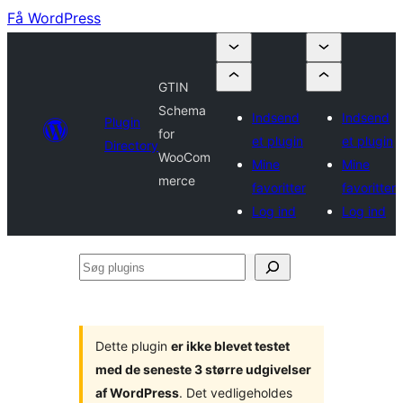
Få WordPress
GTIN
Schema
Indsend
Indsend
Plugin
for
et plugin
et plugin
Directory
WooCom
Mine
Mine
merce
favoritter
favoritter
Log ind
Log ind
Søg
plugins
Dette plugin
er ikke blevet testet
med de seneste 3 større udgivelser
af WordPress
. Det vedligeholdes